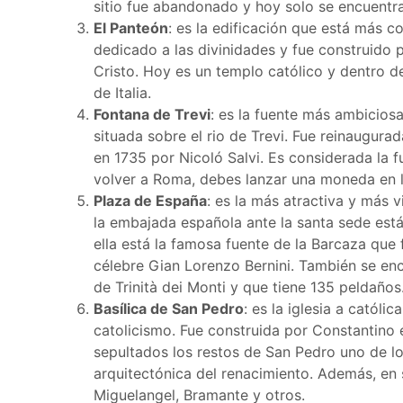
sitio fue abandonado y hoy solo se encuentra
El Panteón
: es la edificación que está más 
dedicado a las divinidades y fue construido p
Cristo. Hoy es un templo católico y dentro d
de Italia.
Fontana de Trevi
: es la fuente más ambicios
situada sobre el rio de Trevi. Fue reinaugur
en 1735 por Nicoló Salvi. Es considerada la f
volver a Roma, debes lanzar una moneda en l
Plaza de España
: es la más atractiva y más 
la embajada española ante la santa sede está 
ella está la famosa fuente de la Barcaza que f
célebre Gian Lorenzo Bernini. También se encu
de Trinità dei Monti y que tiene 135 peldaños
Basílica de San Pedro
: es la iglesia a catól
catolicismo. Fue construida por Constantino 
sepultados los restos de San Pedro uno de lo
arquitectónica del renacimiento. Además, en 
Miguelangel, Bramante y otros.