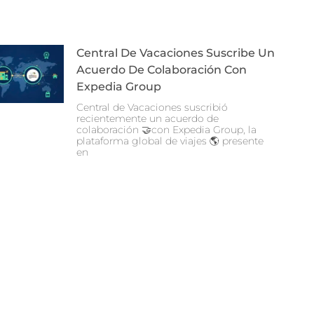
Central De Vacaciones Suscribe Un
Acuerdo De Colaboración Con
Expedia Group
Central de Vacaciones suscribió
recientemente un acuerdo de
colaboración 🤝con Expedia Group, la
plataforma global de viajes 🌎 presente
en