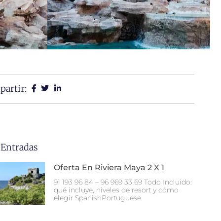
artir:
 Entradas
Oferta En Riviera Maya 2 X 1
91 193 96 84 – 96 969 33 69 Todo Incluido:
qué incluye, niveles de resort y cómo
elegir SpanishPortuguese