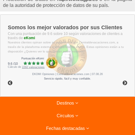
de la autoridad de protección de datos de su país.
Somos los mejor valorados por sus Clientes
Con una puntuación de 9.6 sobre 10 según valoraciones de clientes a
través de
eKomi
Nuestros clientes opinan sobre su experiencia con Centraldevacaciones.com, a
través de la plataforma externa e independiente eKomi. Estas opiniones están a tu
disposición ¿Quieres ver lo que opinan sobre nosotros?
Puntuación eKomi
9.6
/
10
Cálculo de
2292
valoraciones
EKOMI
Opiniones
| Centraldevacaciones.com | 07.08.26
Servicio rápido, fácil y muy confiable.
Destinos
Circuitos
Riviera Maya
Fechas destacadas
Tenerife
Combinados La Habana- Varadero