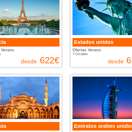
cia
Estados unidos
 Verano
Ofertas Verano
s
7 Circuitos
622
€
6
desde
desde
uia
Emiratos arabes unido