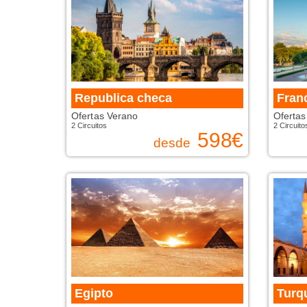
Republica checa
Fran
Ofertas Verano
Ofertas
2 Circuitos
2 Circuito
598
€
desde
Egipto
Turq