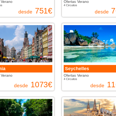
 Verano
Ofertas Verano
os
4 Circuitos
751
€
7
desde
desde
nia
Seychelles
 Verano
Ofertas Verano
4 Circuitos
1073
€
11
desde
desde