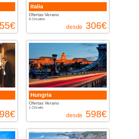
Italia
Ofertas Verano
6 Circuitos
55
€
306
€
desde
Hungria
Ofertas Verano
1 Circuito
98
€
598
€
desde