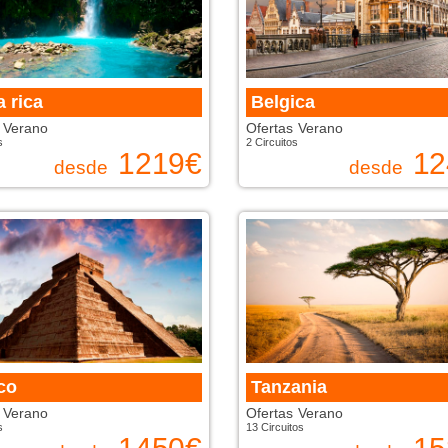
 rica
Belgica
 Verano
Ofertas Verano
s
2 Circuitos
1219
€
12
desde
desde
co
Tanzania
 Verano
Ofertas Verano
s
13 Circuitos