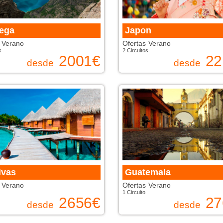
ega
Japon
 Verano
Ofertas Verano
s
2 Circuitos
2001
€
22
desde
desde
ivas
Guatemala
 Verano
Ofertas Verano
1 Circuito
2656
€
27
desde
desde