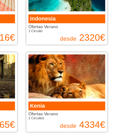
Indonesia
Ofertas Verano
1 Circuito
16
€
2320
€
desde
Kenia
Ofertas Verano
2 Circuitos
65
€
4334
€
desde