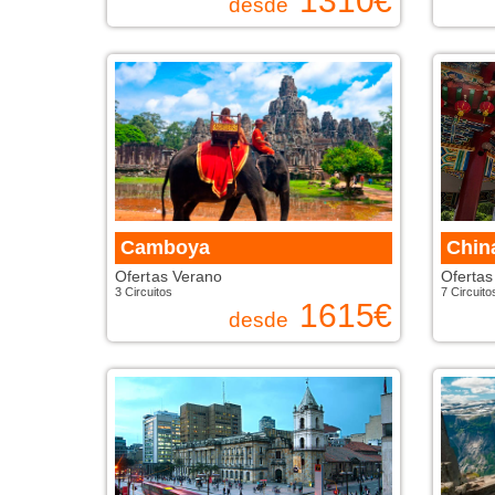
1310
€
desde
Camboya
Chin
Ofertas Verano
Ofertas
3 Circuitos
7 Circuito
1615
€
desde