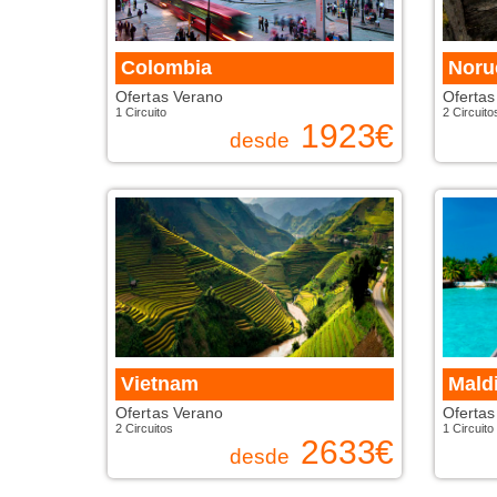
Colombia
Noru
Ofertas Verano
Ofertas
1 Circuito
2 Circuito
1923
€
desde
Vietnam
Mald
Ofertas Verano
Ofertas
2 Circuitos
1 Circuito
2633
€
desde