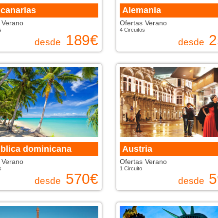
 canarias
Alemania
 Verano
Ofertas Verano
s
4 Circuitos
189
€
2
desde
desde
blica dominicana
Austria
 Verano
Ofertas Verano
s
1 Circuito
570
€
5
desde
desde