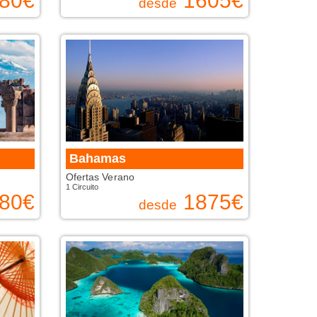
80
€
1605
€
desde
Bahamas
Ofertas Verano
1 Circuito
80
€
1875
€
desde