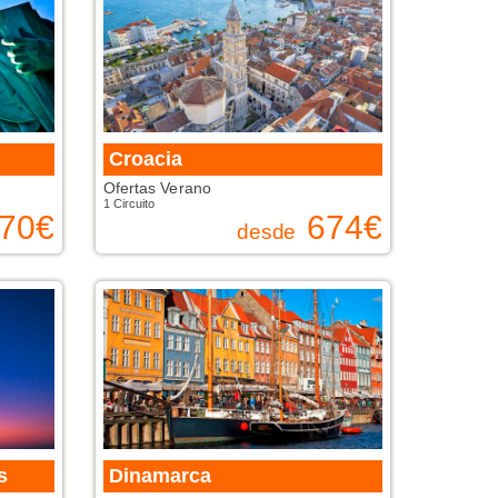
Croacia
Ofertas Verano
1 Circuito
70
€
674
€
desde
s
Dinamarca