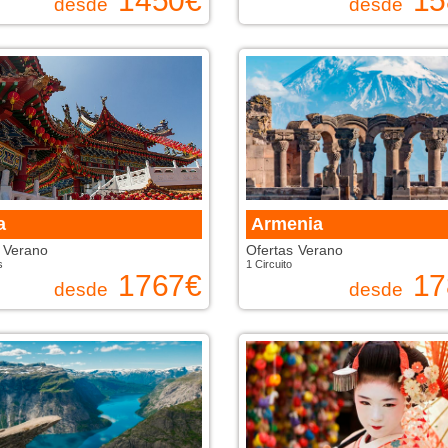
1450
€
15
desde
desde
a
Armenia
 Verano
Ofertas Verano
s
1 Circuito
1767
€
17
desde
desde