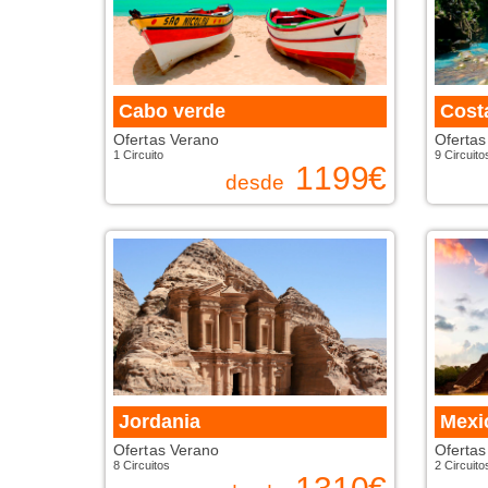
Cabo verde
Costa
Ofertas Verano
Ofertas
1 Circuito
9 Circuito
1199
€
desde
Jordania
Mexi
Ofertas Verano
Ofertas
8 Circuitos
2 Circuito