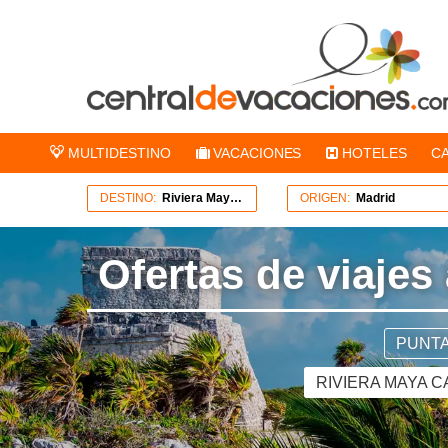
MULTIDESTINO
VACACIONES
HOTELES
C
DESTINO:
Riviera Maya Cancún Costa Mujeres
ORIGEN:
Madrid
Ofertas de viajes
PUNTA
RIVIERA MAYA 