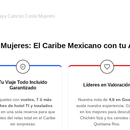
aya Cancún Costa Mujeres
 Mujeres: El Caribe Mexicano con tu
Tu Viaje Todo Incluido
Líderes en Valoració
Garantizado
quetes con
vuelos, 7 ó más
Nuestra nota de
4,6 en Goo
hes de hotel TI y traslados
.
avala nuestra experiencia. C
 en una sola reserva para que
en los mejores para descub
utes del relax total en el Caribe
Chichén Itzá y los cenotes
sin sorpresas.
Quintana Roo.