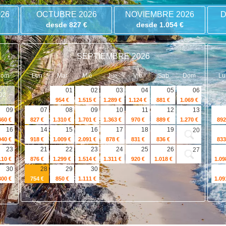
26
OCTUBRE 2026
NOVIEMBRE 2026
D
desde 827 €
desde 1.054 €
SEPTIEMBRE 2026
Dom
Lun
Mar
Mié
Jue
Vie
Sab
Dom
Lu
01
02
03
04
05
06
02
954 €
1.515 €
1.289 €
1.124 €
881 €
1.069 €
09
07
08
09
10
11
12
13
460 €
827 €
1.310 €
1.701 €
1.363 €
970 €
889 €
1.270 €
892
16
14
15
16
17
18
19
20
040 €
918 €
1.009 €
2.091 €
878 €
831 €
836 €
833
23
21
22
23
24
25
26
27
110 €
876 €
1.299 €
1.514 €
1.311 €
920 €
1.018 €
1.09
30
28
29
30
300 €
754 €
850 €
1.111 €
1.09