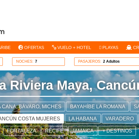
ARIBE
OFERTAS
VUELO + HOTEL
PLAYAS
CR
NOCHES:
7
PASAJEROS:
2 Adultos
 a Riviera Maya, Canc
 CANA, BÁVARO, MICHES
BAYAHÍBE LA ROMANA
S
CANCÚN COSTA MUJERES
LA HABANA
VARADERO
FORTALEZA
RECIFE
JAMAICA
+ DESTINOS