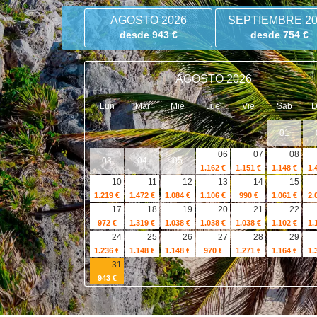
AGOSTO 2026
SEPTIEMBRE 20
desde 943 €
desde 754 €
AGOSTO 2026
Lun
Mar
Mié
Jue
Vie
Sab
01
06
07
08
03
04
05
1.162 €
1.151 €
1.148 €
1.
10
11
12
13
14
15
1.219 €
1.472 €
1.084 €
1.106 €
990 €
1.061 €
2.
17
18
19
20
21
22
972 €
1.319 €
1.038 €
1.038 €
1.038 €
1.102 €
1.
24
25
26
27
28
29
1.236 €
1.148 €
1.148 €
970 €
1.271 €
1.164 €
1.
31
943 €