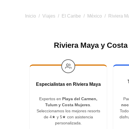
Inicio
/
Viajes
/
El Caribe
/
México
/
Riviera M
Riviera Maya y Costa
Especialistas en Riviera Maya
Expertos en
Playa del Carmen,
Pa
Tulum y Costa Mujeres
.
noc
Seleccionamos los mejores resorts
Todo
de 4★ y 5★ con asistencia
disfr
personalizada.