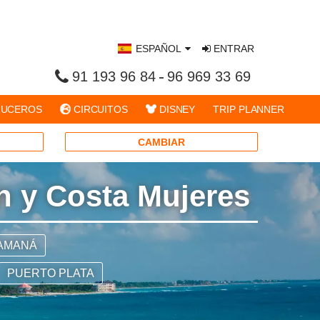
ESPAÑOL
ENTRAR
91 193 96 84
96 969 33 69
UCEROS
CIRCUITOS
DISNEY
TRIP PLANNER
CAMBIAR
ún y Costa Mujeres
AMANÁ
PUERTO PLATA