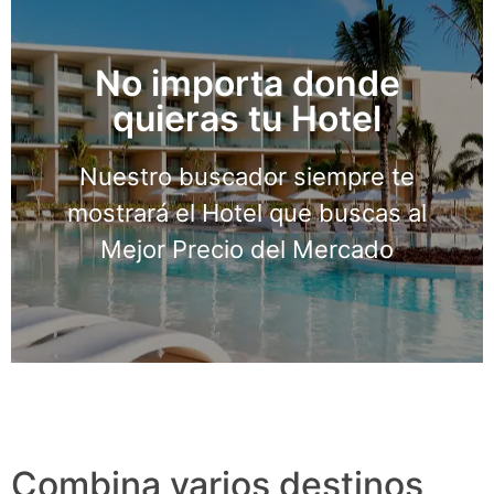
No importa donde
quieras tu Hotel
Buscar Hotel
Nuestro buscador siempre te
¡Pruébalo ahora!
mostrará el Hotel que buscas al
Mejor Precio del Mercado
Combina varios destinos