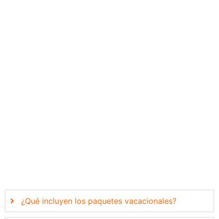
Preguntas más frecuentes
sobre nuestras Ofertas de Hotel
¿Qué incluyen los paquetes vacacionales?