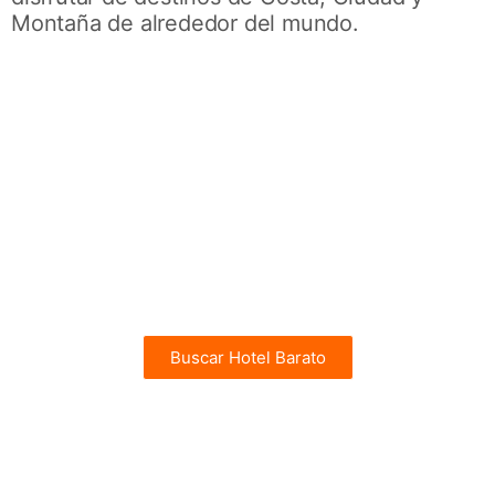
Montaña de alrededor del mundo.
Tenerife
Hoteles Baratos en Tenerife
Actividades en Canarias desde 25€
desde 14€
Buscar Hotel Barato