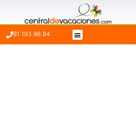
91 193 96 84
Vuelo + Hotel
Cuándo viajar
Ofertas para tus