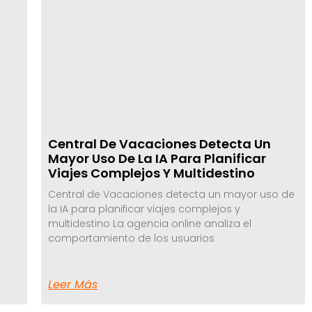
Central De Vacaciones Detecta Un
Mayor Uso De La IA Para Planificar
Viajes Complejos Y Multidestino
Central de Vacaciones detecta un mayor uso de
la IA para planificar viajes complejos y
multidestino La agencia online analiza el
comportamiento de los usuarios
Leer Más