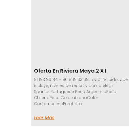
Oferta En Riviera Maya 2 X 1
91 193 96 84 – 96 969 33 69 Todo Incluido: qué
incluye, niveles de resort y cómo elegir
SpanishPortuguese Peso ArgentinoPeso
ChilenoPeso ColombianoColón
CostarricenseEuroLibra
Leer Más