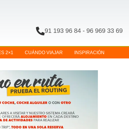
91 193 96 84
-
96 969 33 69
ES 2×1
CUÁNDO VIAJAR
INSPIRACIÓN