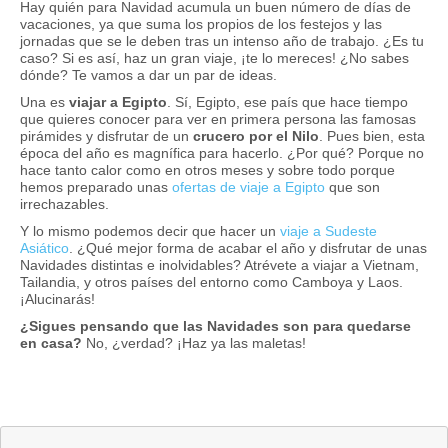
Hay quién para Navidad acumula un buen número de dí­as de
vacaciones, ya que suma los propios de los festejos y las
jornadas que se le deben tras un intenso año de trabajo. ¿Es tu
caso? Si es así­, haz un gran viaje, ¡te lo mereces! ¿No sabes
dónde? Te vamos a dar un par de ideas.
Una es
viajar a Egipto
. Sí­, Egipto, ese paí­s que hace tiempo
que quieres conocer para ver en primera persona las famosas
pirámides y disfrutar de un
crucero por el Nilo
. Pues bien, esta
época del año es magní­fica para hacerlo. ¿Por qué? Porque no
hace tanto calor como en otros meses y sobre todo porque
hemos preparado unas
ofertas de viaje a Egipto
que son
irrechazables.
Y lo mismo podemos decir que hacer un
viaje a Sudeste
Asiático
. ¿Qué mejor forma de acabar el año y disfrutar de unas
Navidades distintas e inolvidables? Atrévete a viajar a Vietnam,
Tailandia, y otros paí­ses del entorno como Camboya y Laos.
¡Alucinarás!
¿Sigues pensando que las Navidades son para quedarse
en casa?
No, ¿verdad? ¡Haz ya las maletas!