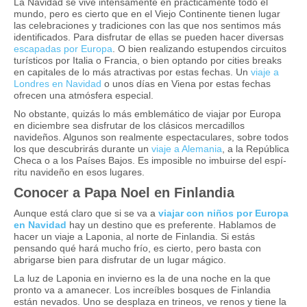
La Navidad se vive intensamente en prácticamente todo el
mundo, pero es cierto que en el Viejo Continente tienen lugar
las celebraciones y tradiciones con las que nos sentimos más
identificados. Para disfrutar de ellas se pueden hacer diversas
escapadas por Europa
. O bien realizando estupendos circuitos
turí­sticos por Italia o Francia, o bien optando por
cities breaks
en capitales de lo más atractivas por estas fechas. Un
viaje a
Londres en Navidad
o unos dí­as en Viena por estas fechas
ofrecen una atmósfera especial.
No obstante, quizás lo más emblemático de viajar por Europa
en diciembre sea disfrutar de los clásicos mercadillos
navideños. Algunos son realmente espectaculares, sobre todos
los que descubrirás durante un
viaje a Alemania
, a la República
Checa o a los Paí­ses Bajos. Es imposible no imbuirse del espí­
ritu navideño en esos lugares.
Conocer a Papa Noel en Finlandia
Aunque está claro que si se va a
viajar con niños por Europa
en Navidad
hay un destino que es preferente. Hablamos de
hacer un viaje a Laponia, al norte de Finlandia. Si estás
pensando qué hará mucho frí­o, es cierto, pero basta con
abrigarse bien para disfrutar de un lugar mágico.
La luz de Laponia en invierno es la de una noche en la que
pronto va a amanecer. Los increí­bles bosques de Finlandia
están nevados. Uno se desplaza en trineos, ve renos y tiene la