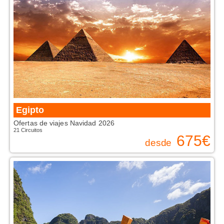
VUELO + HOTEL
PLAYAS
CRUCEROS
CIRCUITOS
DISNEY
TRIP PLANNER
Egipto
Ofertas de viajes Navidad 2026
21 Circuitos
675
€
desde