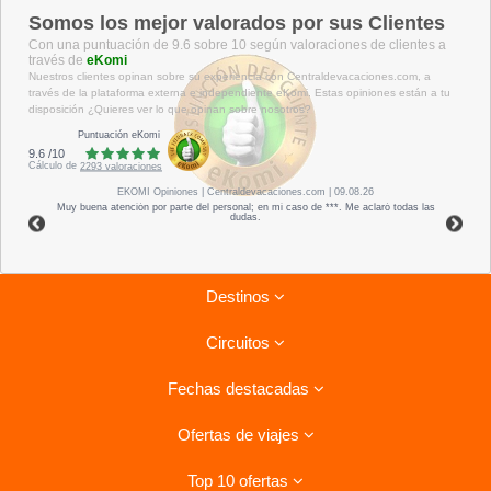
Somos los mejor valorados por sus Clientes
Con una puntuación de 9.6 sobre 10 según valoraciones de clientes a
través de
eKomi
Nuestros clientes opinan sobre su experiencia con Centraldevacaciones.com, a
través de la plataforma externa e independiente eKomi. Estas opiniones están a tu
disposición ¿Quieres ver lo que opinan sobre nosotros?
Puntuación eKomi
9.6
/
10
Cálculo de
2293
valoraciones
EKOMI
Opiniones
| Centraldevacaciones.com | 09.08.26
Muy buena atención por parte del personal; en mi caso de ***. Me aclaró todas las
dudas.
Destinos
Circuitos
Riviera Maya
Fechas destacadas
Tenerife
Combinados La Habana- Varadero
Lanzarote
Ofertas de viajes
Circuitos por Italia
Ofertas para el verano
Isla Mauricio
Circuitos por Vietnam
Top 10 ofertas
Costa de la Luz, Hoteles
Viajes a Cuba