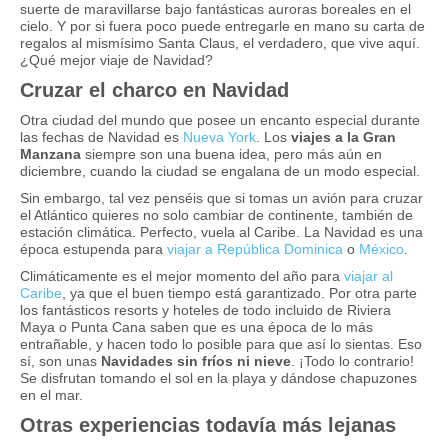
suerte de maravillarse bajo fantásticas auroras boreales en el
cielo. Y por si fuera poco puede entregarle en mano su carta de
regalos al mismí­simo Santa Claus, el verdadero, que vive aquí­.
¿Qué mejor viaje de Navidad?
Cruzar el charco en Navidad
Otra ciudad del mundo que posee un encanto especial durante
las fechas de Navidad es
Nueva York
. Los
viajes a la Gran
Manzana
siempre son una buena idea, pero más aún en
diciembre, cuando la ciudad se engalana de un modo especial.
Sin embargo, tal vez penséis que si tomas un avión para cruzar
el Atlántico quieres no solo cambiar de continente, también de
estación climática. Perfecto, vuela al Caribe. La Navidad es una
época estupenda para
viajar a República Dominica
o
México
.
Climáticamente es el mejor momento del año para
viajar al
Caribe
, ya que el buen tiempo está garantizado. Por otra parte
los fantásticos resorts y hoteles de todo incluido de Riviera
Maya o Punta Cana saben que es una época de lo más
entrañable, y hacen todo lo posible para que así­ lo sientas. Eso
sí­, son unas
Navidades sin frí­os ni nieve
. ¡Todo lo contrario!
Se disfrutan tomando el sol en la playa y dándose chapuzones
en el mar.
Otras experiencias todaví­a más lejanas