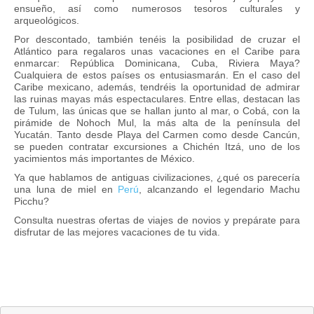
ensueño, así­ como numerosos tesoros culturales y
arqueológicos.
Por descontado, también tenéis la posibilidad de cruzar el
Atlántico para regalaros unas vacaciones en el Caribe para
enmarcar:
República Dominicana, Cuba, Riviera Maya
?
Cualquiera de estos paí­ses os entusiasmarán. En el caso del
Caribe mexicano, además, tendréis la oportunidad de admirar
las ruinas mayas más espectaculares. Entre ellas, destacan las
de Tulum, las únicas que se hallan junto al mar, o Cobá, con la
pirámide de Nohoch Mul, la más alta de la pení­nsula del
Yucatán. Tanto desde Playa del Carmen como desde Cancún,
se pueden contratar excursiones a Chichén Itzá, uno de los
yacimientos más importantes de México.
Ya que hablamos de antiguas civilizaciones, ¿qué os parecerí­a
una luna de miel en
Perú
,
alcanzando el legendario Machu
Picchu?
Consulta nuestras ofertas de viajes de novios y prepárate para
disfrutar de las mejores vacaciones de tu vida.