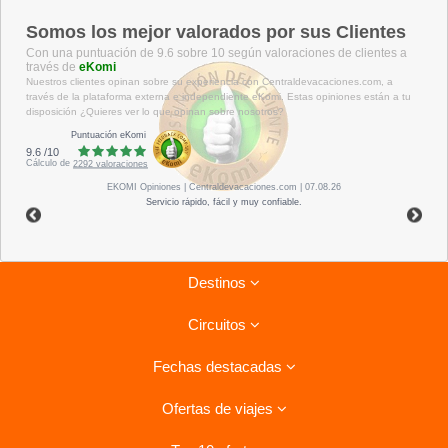
Somos los mejor valorados por sus Clientes
Con una puntuación de 9.6 sobre 10 según valoraciones de clientes a
través de
eKomi
Nuestros clientes opinan sobre su experiencia con Centraldevacaciones.com, a
través de la plataforma externa e independiente eKomi. Estas opiniones están a tu
disposición ¿Quieres ver lo que opinan sobre nosotros?
Puntuación eKomi
9.6
/
10
Cálculo de
2292
valoraciones
EKOMI
Opiniones
| Centraldevacaciones.com | 07.08.26
Servicio rápido, fácil y muy confiable.
Destinos
Circuitos
Riviera Maya
Fechas destacadas
Tenerife
Combinados La Habana- Varadero
Lanzarote
Ofertas de viajes
Circuitos por Italia
Ofertas para el verano
Isla Mauricio
Circuitos por Vietnam