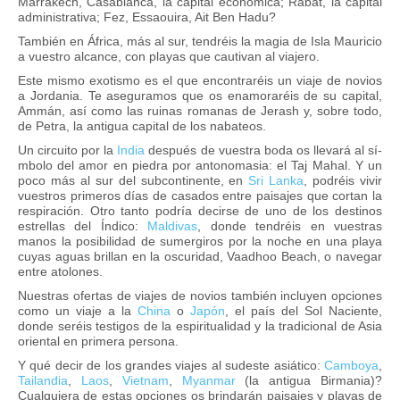
Marrakech, Casablanca, la capital económica; Rabat, la capital
administrativa; Fez, Essaouira, Ait Ben Hadu?
También en África, más al sur, tendréis la magia de
Isla Mauricio
a vuestro alcance, con playas que cautivan al viajero.
Este mismo exotismo es el que encontraréis un viaje de novios
a Jordania. Te aseguramos que os enamoraréis de su capital,
Ammán, así­ como las ruinas romanas de Jerash y, sobre todo,
de Petra, la antigua capital de los nabateos.
Un circuito por la
India
después de vuestra boda os llevará al sí­
mbolo del amor en piedra por antonomasia: el Taj Mahal. Y un
poco más al sur del subcontinente, en
Sri Lanka
,
podréis vivir
vuestros primeros dí­as de casados entre paisajes que cortan la
respiración. Otro tanto podrí­a decirse de uno de los destinos
estrellas del Índico:
Maldivas
,
donde tendréis en vuestras
manos la posibilidad de sumergiros por la noche en una playa
cuyas aguas brillan en la oscuridad,
Vaadhoo Beach
, o navegar
entre atolones.
Nuestras ofertas de viajes de novios también incluyen opciones
como un viaje a la
China
o
Japón
,
el paí­s del Sol Naciente,
donde seréis testigos de la espiritualidad y la tradicional de Asia
oriental en primera persona.
Y qué decir de los grandes viajes al sudeste asiático:
Camboya
,
Tailandia
,
Laos
,
Vietnam
,
Myanmar
(la antigua Birmania)?
Cualquiera de estas opciones os brindarán paisajes y playas de