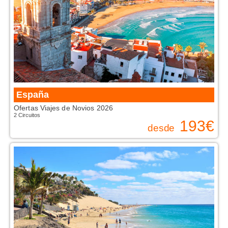
VUELO + HOTEL
PLAYAS
CRUCEROS
CIRCUITOS
DISNEY
España
TRIP PLANNER
Ofertas Viajes de Novios 2026
2 Circuitos
193
€
desde