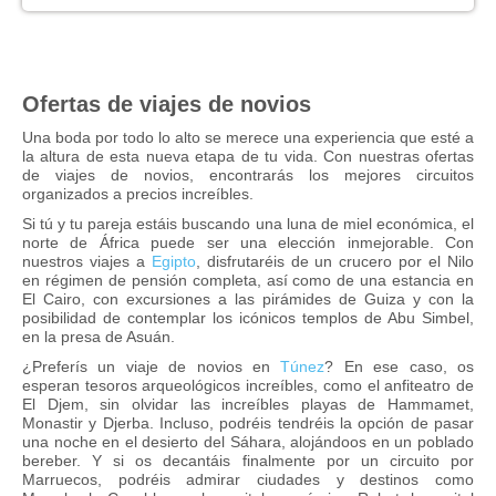
Ofertas de viajes de novios
Una boda por todo lo alto se merece una experiencia que esté a
la altura de esta nueva etapa de tu vida. Con nuestras ofertas
de viajes de novios, encontrarás los mejores circuitos
organizados a precios increí­bles.
Si tú y tu pareja estáis buscando una luna de miel económica, el
norte de África puede ser una elección inmejorable. Con
nuestros viajes a
Egipto
,
disfrutaréis de un crucero por el Nilo
en régimen de pensión completa, así­ como de una estancia en
El Cairo, con excursiones a las pirámides de Guiza y con la
posibilidad de contemplar los icónicos templos de Abu Simbel,
en la presa de Asuán.
¿Preferí­s un viaje de novios en
Túnez
? En ese caso, os
esperan tesoros arqueológicos increí­bles, como el anfiteatro de
El Djem, sin olvidar las increí­bles playas de Hammamet,
Monastir y Djerba. Incluso, podréis tendréis la opción de pasar
una noche en el desierto del Sáhara, alojándoos en un poblado
bereber. Y si os decantáis finalmente por un circuito por
Marruecos,
podréis admirar ciudades y destinos como