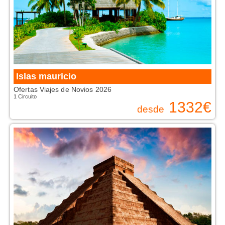
Islas mauricio
Ofertas Viajes de Novios 2026
1 Circuito
1332
€
desde