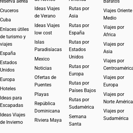
reserva aérea
Baratos
Ideas Viajes
Rutas por
Cruceros
Viajes Oriente
de Verano
Asia
Medio
Cuba
Ideas Viajes
Rutas por
Viajes por
Enlaces útiles
low cost
España
Africa
de turismo y
Islas
Rutas por
viajes
Viajes por
Paradisíacas
Estados
Asia
España
Unidos
Mexico
Viajes por
Estados
Rutas por
Noticias
Centroaméric
Unidos
Europa
Ofertas de
Viajes por
Europa
Rutas por
Puentes
Europa
Hoteles
Países Bajos
Playas
Viajes por
Ideas para
Rutas por
Norte América
República
Escapadas
Sudamérica
Dominicana
Viajes por
Ideas Viajes
Semana
Sudamérica
Riviera Maya
de Invierno
Santa