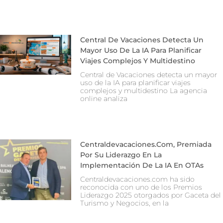
Central De Vacaciones Detecta Un
Mayor Uso De La IA Para Planificar
Viajes Complejos Y Multidestino
Central de Vacaciones detecta un mayor
uso de la IA para planificar viajes
complejos y multidestino La agencia
online analiza
Centraldevacaciones.com, Premiada
Por Su Liderazgo En La
Implementación De La IA En OTAs
Centraldevacaciones.com ha sido
reconocida con uno de los Premios
Liderazgo 2025 otorgados por Gaceta del
Turismo y Negocios, en la