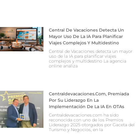
Central De Vacaciones Detecta Un
Mayor Uso De La IA Para Planificar
Viajes Complejos Y Multidestino
Central de Vacaciones detecta un mayor
uso de la IA para planificar viajes
complejos y multidestino La agencia
online analiza
Centraldevacaciones.com, Premiada
Por Su Liderazgo En La
Implementación De La IA En OTAs
Centraldevacaciones.com ha sido
reconocida con uno de los Premios
Liderazgo 2025 otorgados por Gaceta del
Turismo y Negocios, en la