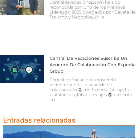
Centraldevacaciones.com ha sido
reconocida con uno de los Premios
Liderazgo 2025 otorgados por Gaceta del
Turismo y Negocios, en la
Central De Vacaciones Suscribe Un
Acuerdo De Colaboración Con Expedia
Group
Central de Vacaciones suscribió
recientemente un acuerdo de
colaboración 🤝con Expedia Group, la
plataforma global de viajes 🌎 presente
en
Entradas relacionadas