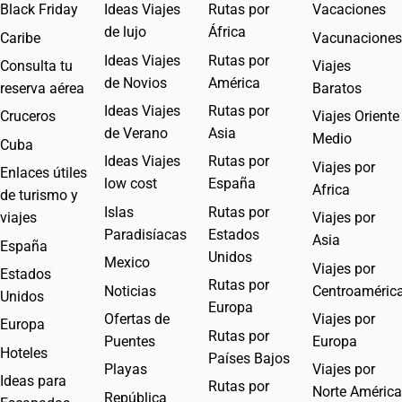
Black Friday
Ideas Viajes
Rutas por
Vacaciones
de lujo
África
Caribe
Vacunaciones
Ideas Viajes
Rutas por
Consulta tu
Viajes
de Novios
América
reserva aérea
Baratos
Ideas Viajes
Rutas por
Cruceros
Viajes Oriente
de Verano
Asia
Medio
Cuba
Ideas Viajes
Rutas por
Viajes por
Enlaces útiles
low cost
España
Africa
de turismo y
Islas
Rutas por
viajes
Viajes por
Paradisíacas
Estados
Asia
España
Unidos
Mexico
Viajes por
Estados
Rutas por
Noticias
Centroaméric
Unidos
Europa
Ofertas de
Viajes por
Europa
Rutas por
Puentes
Europa
Hoteles
Países Bajos
Playas
Viajes por
Ideas para
Rutas por
Norte América
República