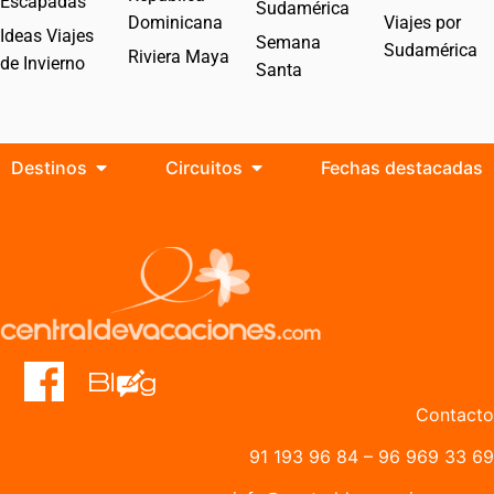
Escapadas
Sudamérica
Dominicana
Viajes por
Ideas Viajes
Semana
Sudamérica
Riviera Maya
de Invierno
Santa
Destinos
Circuitos
Fechas destacadas
Contacto
91 193 96 84
–
96 969 33 69