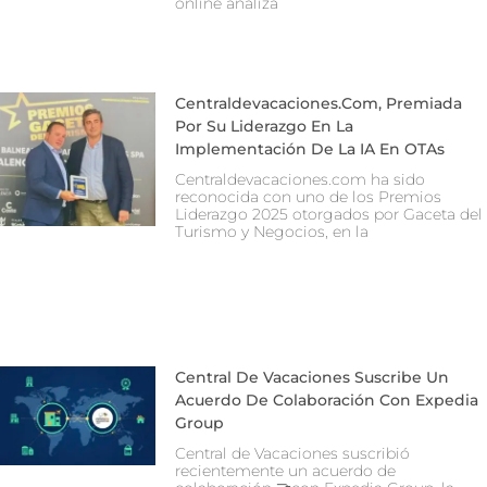
online analiza
Centraldevacaciones.com, Premiada
Por Su Liderazgo En La
Implementación De La IA En OTAs
Centraldevacaciones.com ha sido
reconocida con uno de los Premios
Liderazgo 2025 otorgados por Gaceta del
Turismo y Negocios, en la
Central De Vacaciones Suscribe Un
Acuerdo De Colaboración Con Expedia
Group
Central de Vacaciones suscribió
recientemente un acuerdo de