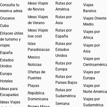
Ideas Viajes
Rutas por
Consulta tu
Viajes
de Novios
América
reserva aérea
Baratos
Ideas Viajes
Rutas por
Cruceros
Viajes Oriente
de Verano
Asia
Medio
Cuba
Ideas Viajes
Rutas por
Viajes por
Enlaces útiles
low cost
España
Africa
de turismo y
Islas
Rutas por
viajes
Viajes por
Paradisíacas
Estados
Asia
España
Unidos
Mexico
Viajes por
Estados
Rutas por
Noticias
Centroaméric
Unidos
Europa
Ofertas de
Viajes por
Europa
Rutas por
Puentes
Europa
Hoteles
Países Bajos
Playas
Viajes por
Ideas para
Rutas por
Norte América
República
Escapadas
Sudamérica
Dominicana
Viajes por
Ideas Viajes
Semana
Sudamérica
Riviera Maya