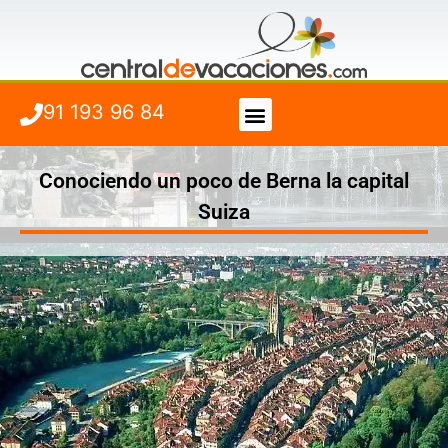
91 193 96 84
Vuelo + Hotel
Cuándo viajar
Conociendo un poco de Berna la capital
Suiza