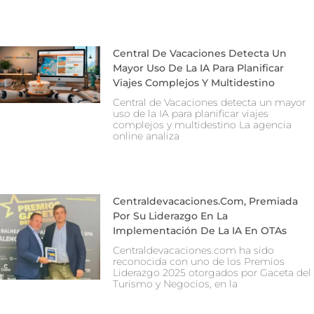
Central De Vacaciones Detecta Un
Mayor Uso De La IA Para Planificar
Viajes Complejos Y Multidestino
Central de Vacaciones detecta un mayor
uso de la IA para planificar viajes
complejos y multidestino La agencia
online analiza
Centraldevacaciones.com, Premiada
Por Su Liderazgo En La
Implementación De La IA En OTAs
Centraldevacaciones.com ha sido
reconocida con uno de los Premios
Liderazgo 2025 otorgados por Gaceta del
Turismo y Negocios, en la