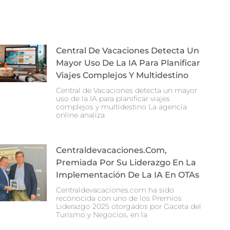
Central De Vacaciones Detecta Un
Mayor Uso De La IA Para Planificar
Viajes Complejos Y Multidestino
Central de Vacaciones detecta un mayor
uso de la IA para planificar viajes
complejos y multidestino La agencia
online analiza
Centraldevacaciones.com,
Premiada Por Su Liderazgo En La
Implementación De La IA En OTAs
Centraldevacaciones.com ha sido
reconocida con uno de los Premios
Liderazgo 2025 otorgados por Gaceta del
Turismo y Negocios, en la