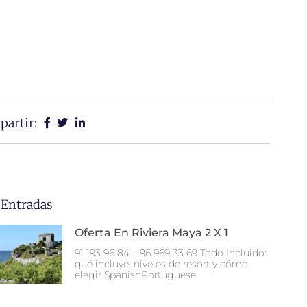
artir:
 Entradas
Oferta En Riviera Maya 2 X 1
91 193 96 84 – 96 969 33 69 Todo Incluido:
qué incluye, niveles de resort y cómo
elegir SpanishPortuguese