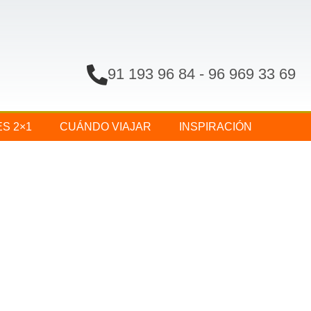
91 193 96 84
-
96 969 33 69
ES 2×1
CUÁNDO VIAJAR
INSPIRACIÓN