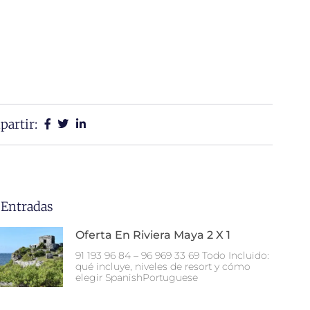
artir:
 Entradas
Oferta En Riviera Maya 2 X 1
91 193 96 84 – 96 969 33 69 Todo Incluido:
qué incluye, niveles de resort y cómo
elegir SpanishPortuguese