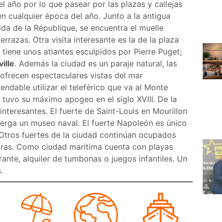
l año por lo que pasear por las plazas y callejas
 cualquier época del año. Junto a la antigua
ida de la République, se encuentra el muelle
razas. Otra visita interesante es la de la plaza
tiene unos atlantes esculpidos por Pierre Puget;
ille
. Además la ciudad es un paraje natural, las
ofrecen espectaculares vistas del mar
ndable utilizar el teleférico que va al Monte
d tuvo su máximo apogeo en el siglo XVIII. De la
nteresantes. El fuerte de Saint-Louis en Mourillon
erga un museo naval. El fuerte Napoleón es único
 Otros fuertes de la ciudad continúan ocupados
yras. Como ciudad marítima cuenta con playas
nte, alquiler de tumbonas o juegos infantiles. Un
s.