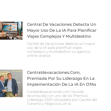
Central De Vacaciones Detecta Un
Mayor Uso De La IA Para Planificar
Viajes Complejos Y Multidestino
Central de Vacaciones detecta un mayor
uso de la IA para planificar viajes
complejos y multidestino La agencia
online analiza
Centraldevacaciones.com,
Premiada Por Su Liderazgo En La
Implementación De La IA En OTAs
Centraldevacaciones.com ha sido
reconocida con uno de los Premios
Liderazgo 2025 otorgados por Gaceta del
Turismo y Negocios, en la