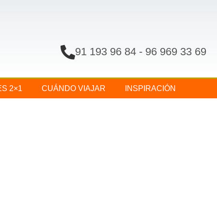
91 193 96 84
-
96 969 33 69
ES 2×1
CUÁNDO VIAJAR
INSPIRACIÓN