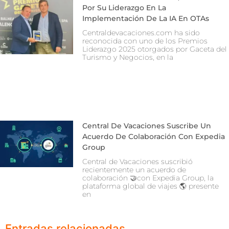
Por Su Liderazgo En La
Implementación De La IA En OTAs
Centraldevacaciones.com ha sido
reconocida con uno de los Premios
Liderazgo 2025 otorgados por Gaceta del
Turismo y Negocios, en la
Central De Vacaciones Suscribe Un
Acuerdo De Colaboración Con Expedia
Group
Central de Vacaciones suscribió
recientemente un acuerdo de
colaboración 🤝con Expedia Group, la
plataforma global de viajes 🌎 presente
en
Entradas relacionadas