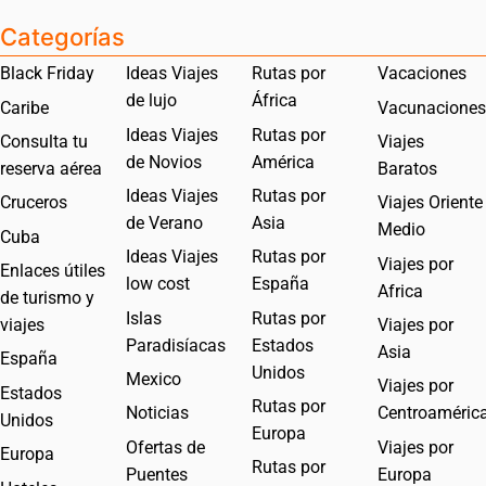
Categorías
Black Friday
Ideas Viajes
Rutas por
Vacaciones
de lujo
África
Caribe
Vacunaciones
Ideas Viajes
Rutas por
Consulta tu
Viajes
de Novios
América
reserva aérea
Baratos
Ideas Viajes
Rutas por
Cruceros
Viajes Oriente
de Verano
Asia
Medio
Cuba
Ideas Viajes
Rutas por
Viajes por
Enlaces útiles
low cost
España
Africa
de turismo y
Islas
Rutas por
viajes
Viajes por
Paradisíacas
Estados
Asia
España
Unidos
Mexico
Viajes por
Estados
Rutas por
Noticias
Centroaméric
Unidos
Europa
Ofertas de
Viajes por
Europa
Rutas por
Puentes
Europa