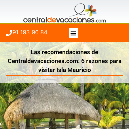
91 193 96 84
Vuelo + Hotel
Cuándo viajar
Las recomendaciones de
Centraldevacaciones.com: 6 razones para
visitar Isla Mauricio