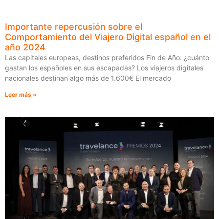
Importante repercusión sobre el
Comportamiento del Viajero Digital español en el
año 2024
Las capitales europeas, destinos preferidos Fin de Año: ¿cuánto
gastan los españoles en sus escapadas? Los viajeros digitales
nacionales destinan algo más de 1.600€ El mercado
Leer más »