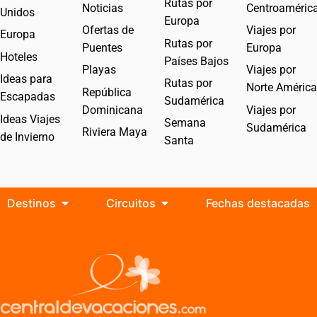
Rutas por
Noticias
Centroaméric
Unidos
Europa
Ofertas de
Viajes por
Europa
Rutas por
Puentes
Europa
Hoteles
Países Bajos
Playas
Viajes por
Ideas para
Rutas por
Norte América
República
Escapadas
Sudamérica
Dominicana
Viajes por
Ideas Viajes
Semana
Sudamérica
Riviera Maya
de Invierno
Santa
Destinos
Circuitos
Fechas destacadas