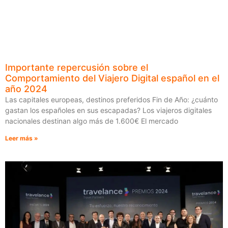
Importante repercusión sobre el
Comportamiento del Viajero Digital español en el
año 2024
Las capitales europeas, destinos preferidos Fin de Año: ¿cuánto
gastan los españoles en sus escapadas? Los viajeros digitales
nacionales destinan algo más de 1.600€ El mercado
Leer más »