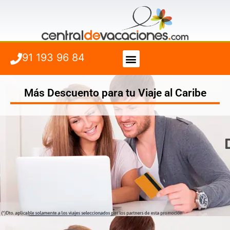
91 193 96 84
Vuelo + Hotel
Cuándo viajar
Más Descuento para tu Viaje al Caribe