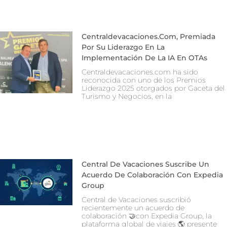
Centraldevacaciones.com, Premiada
Por Su Liderazgo En La
Implementación De La IA En OTAs
Centraldevacaciones.com ha sido
reconocida con uno de los Premios
Liderazgo 2025 otorgados por Gaceta del
Turismo y Negocios, en la
Central De Vacaciones Suscribe Un
Acuerdo De Colaboración Con Expedia
Group
Central de Vacaciones suscribió
recientemente un acuerdo de
colaboración 🤝con Expedia Group, la
plataforma global de viajes 🌎 presente