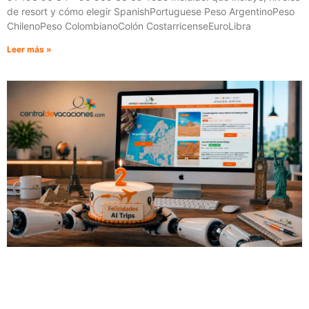
de resort y cómo elegir SpanishPortuguese Peso ArgentinoPeso
ChilenoPeso ColombianoColón CostarricenseEuroLibra
Leer más »