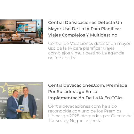
Central De Vacaciones Detecta Un
Mayor Uso De La IA Para Planificar
Viajes Complejos Y Multidestino
Central de Vacaciones detecta un mayor
uso de la IA para planificar viajes
complejos y multidestino La agencia
online analiza
Centraldevacaciones.com, Premiada
Por Su Liderazgo En La
Implementación De La IA En OTAs
Centraldevacaciones.com ha sido
reconocida con uno de los Premios
Liderazgo 2025 otorgados por Gaceta del
Turismo y Negocios, en la