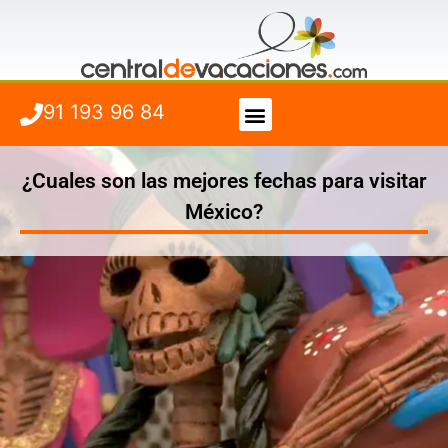
91 193 96 84
Vuelo + Hotel
Cuándo viajar
¿Cuales son las mejores fechas para visitar
México?