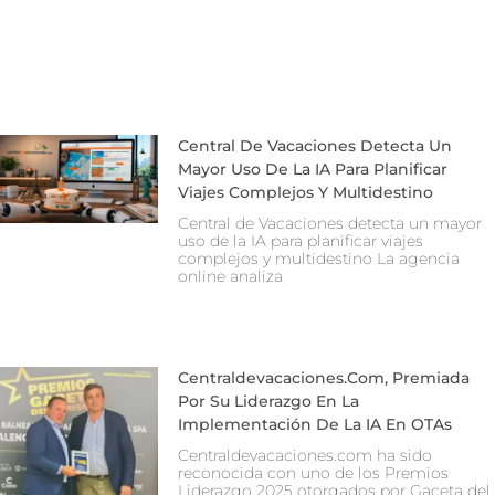
Central De Vacaciones Detecta Un
Mayor Uso De La IA Para Planificar
Viajes Complejos Y Multidestino
Central de Vacaciones detecta un mayor
uso de la IA para planificar viajes
complejos y multidestino La agencia
online analiza
Centraldevacaciones.com, Premiada
Por Su Liderazgo En La
Implementación De La IA En OTAs
Centraldevacaciones.com ha sido
reconocida con uno de los Premios
Liderazgo 2025 otorgados por Gaceta del