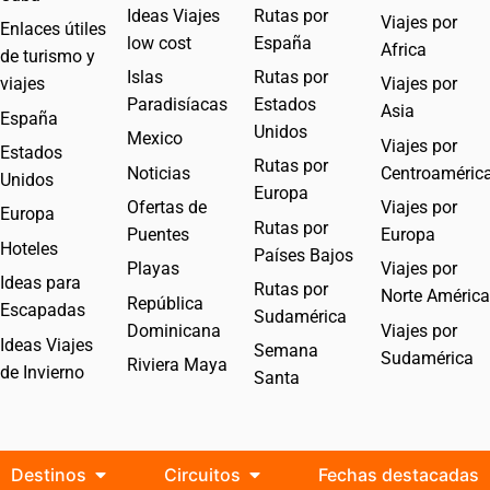
Ideas Viajes
Rutas por
Viajes por
Enlaces útiles
low cost
España
Africa
de turismo y
Islas
Rutas por
viajes
Viajes por
Paradisíacas
Estados
Asia
España
Unidos
Mexico
Viajes por
Estados
Rutas por
Noticias
Centroaméric
Unidos
Europa
Ofertas de
Viajes por
Europa
Rutas por
Puentes
Europa
Hoteles
Países Bajos
Playas
Viajes por
Ideas para
Rutas por
Norte América
República
Escapadas
Sudamérica
Dominicana
Viajes por
Ideas Viajes
Semana
Sudamérica
Riviera Maya
de Invierno
Santa
Destinos
Circuitos
Fechas destacadas