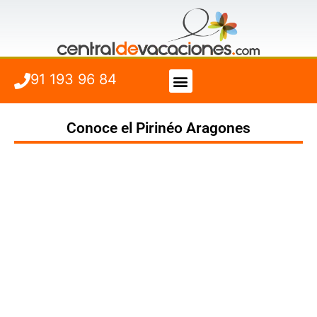
91 193 96 84
Vuelo + Hotel
Cuándo viajar
Conoce el Pirinéo Aragones