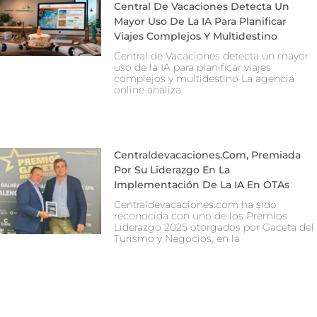
Central De Vacaciones Detecta Un
Mayor Uso De La IA Para Planificar
Viajes Complejos Y Multidestino
Central de Vacaciones detecta un mayor
uso de la IA para planificar viajes
complejos y multidestino La agencia
online analiza
Centraldevacaciones.com, Premiada
Por Su Liderazgo En La
Implementación De La IA En OTAs
Centraldevacaciones.com ha sido
reconocida con uno de los Premios
Liderazgo 2025 otorgados por Gaceta del
Turismo y Negocios, en la