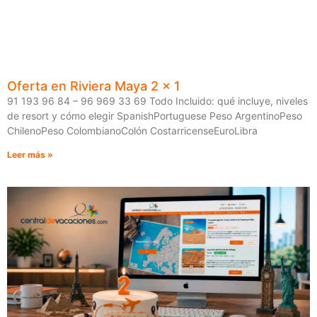
Oferta en Riviera Maya 2 x 1
91 193 96 84 – 96 969 33 69 Todo Incluido: qué incluye, niveles
de resort y cómo elegir SpanishPortuguese Peso ArgentinoPeso
ChilenoPeso ColombianoColón CostarricenseEuroLibra
Leer más »