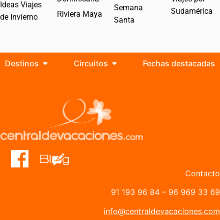
Ideas Viajes
Semana
Sudamérica
Riviera Maya
de Invierno
Santa
Destinos
Circuitos
Fechas destacadas
Contacto
91 193 96 84
–
96 969 33 69
info@centraldevacaciones.com