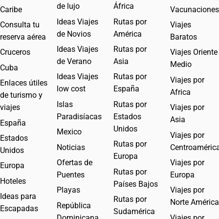
de lujo
África
Caribe
Vacunaciones
Ideas Viajes
Rutas por
Consulta tu
Viajes
de Novios
América
reserva aérea
Baratos
Ideas Viajes
Rutas por
Cruceros
Viajes Oriente
de Verano
Asia
Medio
Cuba
Ideas Viajes
Rutas por
Viajes por
Enlaces útiles
low cost
España
Africa
de turismo y
Islas
Rutas por
viajes
Viajes por
Paradisíacas
Estados
Asia
España
Unidos
Mexico
Viajes por
Estados
Rutas por
Noticias
Centroaméric
Unidos
Europa
Ofertas de
Viajes por
Europa
Rutas por
Puentes
Europa
Hoteles
Países Bajos
Playas
Viajes por
Ideas para
Rutas por
Norte América
República
Escapadas
Sudamérica
Dominicana
Viajes por