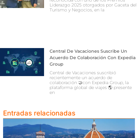
Liderazgo 2025 otorgados por Gaceta del
Turismo y Negocios, en la
Central De Vacaciones Suscribe Un
Acuerdo De Colaboración Con Expedia
Group
Central de Vacaciones suscribió
recientemente un acuerdo de
colaboración 🤝con Expedia Group, la
plataforma global de viajes 🌎 presente
en
Entradas relacionadas