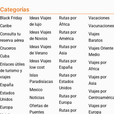
Categorías
Black Friday
Ideas Viajes
Rutas por
Vacaciones
de lujo
África
Caribe
Vacunaciones
Ideas Viajes
Rutas por
Consulta tu
Viajes
de Novios
América
reserva aérea
Baratos
Ideas Viajes
Rutas por
Cruceros
Viajes Oriente
de Verano
Asia
Medio
Cuba
Ideas Viajes
Rutas por
Viajes por
Enlaces útiles
low cost
España
Africa
de turismo y
Islas
Rutas por
viajes
Viajes por
Paradisíacas
Estados
Asia
España
Unidos
Mexico
Viajes por
Estados
Rutas por
Noticias
Centroaméric
Unidos
Europa
Ofertas de
Viajes por
Europa
Rutas por
Puentes
Europa