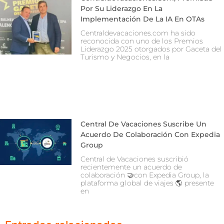
Por Su Liderazgo En La
Implementación De La IA En OTAs
Centraldevacaciones.com ha sido
reconocida con uno de los Premios
Liderazgo 2025 otorgados por Gaceta del
Turismo y Negocios, en la
Central De Vacaciones Suscribe Un
Acuerdo De Colaboración Con Expedia
Group
Central de Vacaciones suscribió
recientemente un acuerdo de
colaboración 🤝con Expedia Group, la
plataforma global de viajes 🌎 presente
en