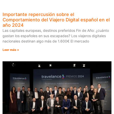
Importante repercusión sobre el
Comportamiento del Viajero Digital español en el
año 2024
Las capitales europeas, destinos preferidos Fin de Año: ¿cuánto
gastan los españoles en sus escapadas? Los viajeros digitales
nacionales destinan algo más de 1.600€ El mercado
Leer más »