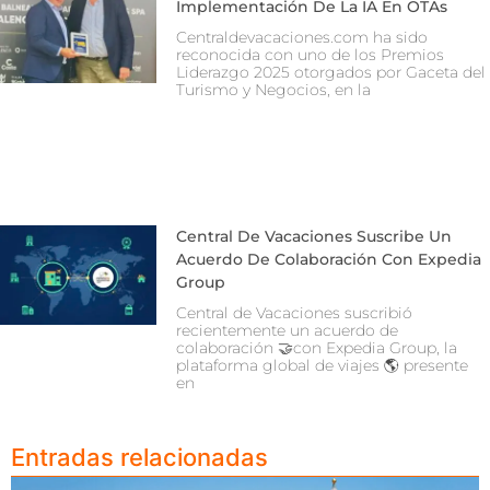
Implementación De La IA En OTAs
Centraldevacaciones.com ha sido
reconocida con uno de los Premios
Liderazgo 2025 otorgados por Gaceta del
Turismo y Negocios, en la
Central De Vacaciones Suscribe Un
Acuerdo De Colaboración Con Expedia
Group
Central de Vacaciones suscribió
recientemente un acuerdo de
colaboración 🤝con Expedia Group, la
plataforma global de viajes 🌎 presente
en
Entradas relacionadas