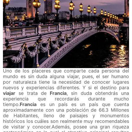
Uno de los placeres que comparte cada persona del
mundo es sin duda alguna viajar, pues, el ser humano
por naturaleza tiene la necesidad de conocer lugares
nuevos y experiencias diferentes. Y si el destino para
viajar
se trata de
Francia
, sin duda obtendrás una
experiencia que recordarás durante mucho
tiempo.
Francia
es un país es un país que cuenta
aproximadamente con una población de 66.3 Millones
de Habitantes, lleno de paisajes y monumentos
históricos los cuáles son realmente muy recomendables
de visitar y conocer.Además, posee una gran riqueza