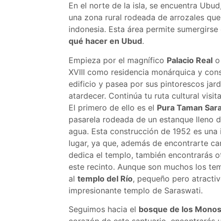
En el norte de la isla, se encuentra Ubud
una zona rural rodeada de arrozales que 
indonesia. Esta área permite sumergirse 
qué hacer en Ubud
.
Empieza por el magnífico
Palacio Real
o 
XVIII como residencia monárquica y cons
edificio y pasea por sus pintorescos jar
atardecer. Continúa tu ruta cultural vis
El primero de ello es el
Pura Taman Sar
pasarela rodeada de un estanque lleno de
agua. Esta construcción de 1952 es una in
lugar, ya que, además de encontrarte cara 
dedica el templo, también encontrarás ot
este recinto. Aunque son muchos los te
al
templo del Río
, pequeño pero atractiv
impresionante templo de Saraswati.
Seguimos hacia el
bosque de los Mono
corazón de este santuario, encontrarás 