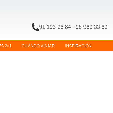
91 193 96 84
-
96 969 33 69
ES 2×1
CUÁNDO VIAJAR
INSPIRACIÓN