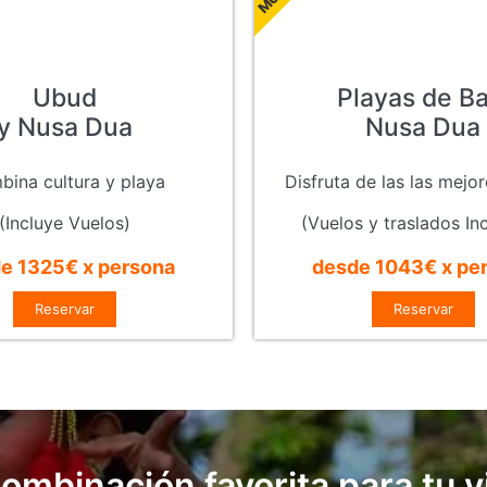
Ubud
Playas de Bal
y Nusa Dua
Nusa Dua
ina cultura y playa
Disfruta de las las mejo
(Incluye Vuelos)
(Vuelos y traslados In
e 1325€ x persona
desde 1043€ x pe
Reservar
Reservar
combinación favorita para tu vi
Buscar Viajes Organizados en Grecia