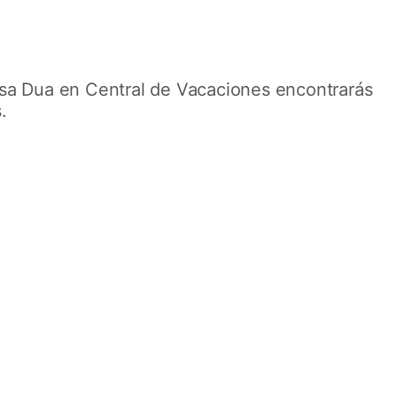
Nusa Dua en Central de Vacaciones encontrarás
s.
Cultura y relax
en Bali
Combina tu circuito por la isla con una
estancia relajante en Bali