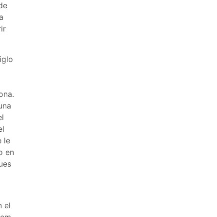
 de
a
ir
iglo
ona.
 una
el
el
 le
o en
ues
 el
alem