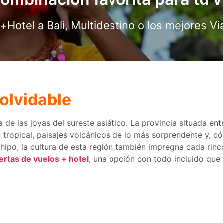
Hotel a Bali, Multidestino o los mejores V
ncuentra tu Circuito Organiza
nolvidable
a de las joyas del sureste asiático. La provincia situada en
 tropical, paisajes volcánicos de lo más sorprendente y, c
ipo, la cultura de esta región también impregna cada rinc
ertas de vuelos + hotel
, una opción con todo incluido que