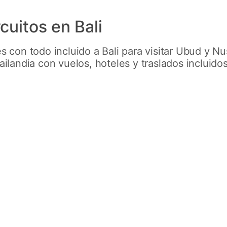
cuitos en Bali
es con todo incluido a Bali para visitar Ubud y 
ailandia con vuelos, hoteles y traslados incluido
Ubud y
Gili
Descubre estas dos joyas d
e Bali y
sorpréndete