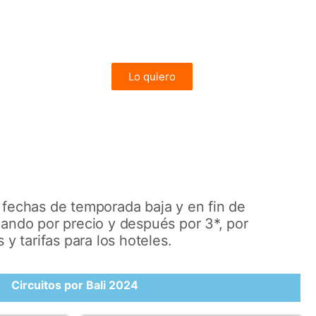
3 noches de circuito y 4 en Bali
desde 1.562€
Lo quiero
RELÁJATE
a fechas de temporada baja y en fin de
nando por precio y después por 3*, por
 y tarifas para los hoteles.
Circuitos por Bali 2024