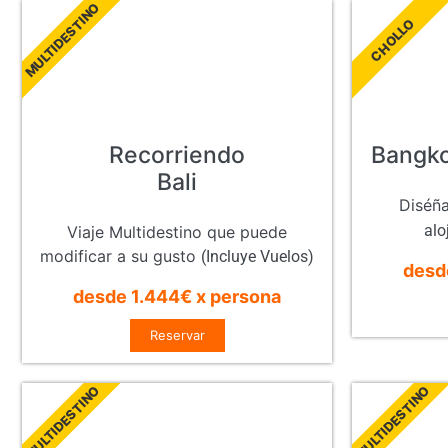
MULTIDESTINO
CHOLLO
Recorriendo
Bangko
Bali
Diséña
alo
Viaje Multidestino que puede
modificar a su gusto
(Incluye Vuelos)
desd
desde 1.444€ x persona
Reservar
MULTIDESTINO
MULTIDESTINO