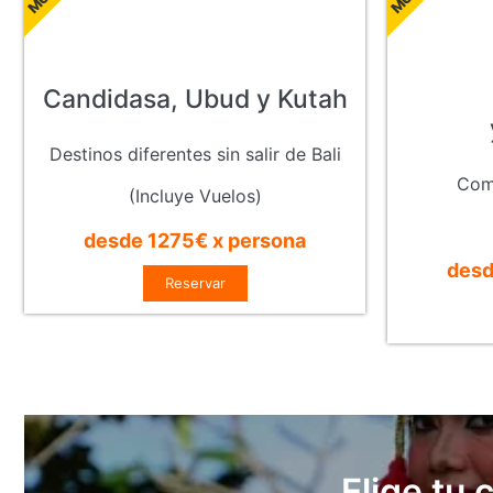
Candidasa, Ubud y Kutah
Destinos diferentes sin salir de Bali
Comb
(Incluye Vuelos)
desde 1275€ x persona
desd
Reservar
Elige tu 