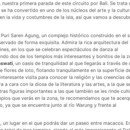
, nuestra primera parada de este circuito por Bali. Se trata
se ha convertido en uno de los núcleos del arte y la cultur
en la vida y costumbres de la isla, así que vamos a descubr
Puri Saren Agung, un complejo histórico construido en el s
ervado de forma exquisita. Admira la rica arquitectura del
dines, en los que se celebran espectáculos de danza al
itando dos de los templos más interesantes y bonitos de la z
aswati
, un oasis de tranquilidad al que llegarás a través de
 flores de loto, flotando tranquilamente en la superficie d
teresante visita para conocer la religión y las creencias d
a cara con la diosa de la literatura y las artes, a la que se
ras figuras importantes a las que también se les rinde cult
mplos que verás en la zona, te recomendamos que te acerq
o, ya que se encuentra junto al río Warung y frente al
s
, un lugar en el que podrás dar un paseo entre macacos. En
un total de tres templos, siendo el más impresionante el D