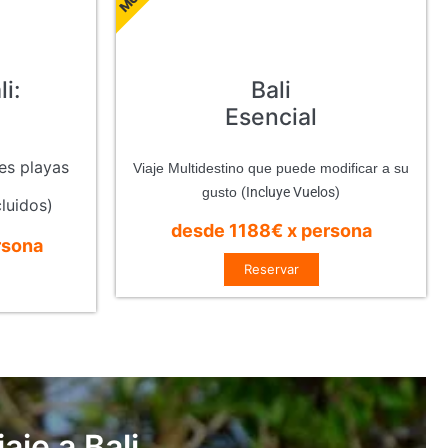
i:
Bali
Esencial
res playas
Viaje Multidestino que puede modificar a su
gusto
(Incluye Vuelos)
cluidos)
desde 1188€ x persona
rsona
Reservar
aje a Bali