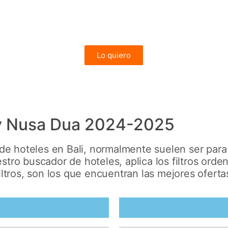
4 noches en Ubud y 3 en Gili (ampliables)
desde 1.384€
Lo quiero
CIRCUITO
 y Nusa Dua 2024-2025
 de hoteles en Bali, normalmente suelen ser par
tro buscador de hoteles, aplica los filtros orde
ltros, son los que encuentran las mejores ofertas