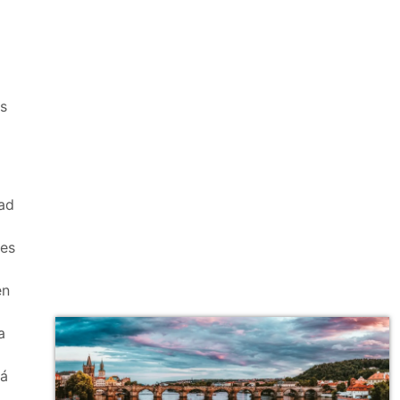
os
dad
des
en
a
tá