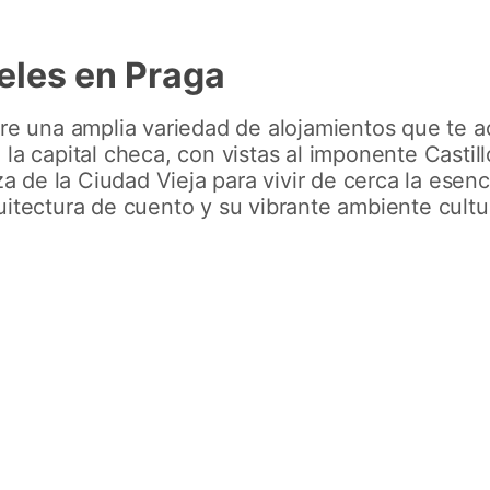
eles en Praga
tre una amplia variedad de alojamientos que te 
la capital checa, con vistas al imponente Castill
za de la Ciudad Vieja para vivir de cerca la esen
uitectura de cuento y su vibrante ambiente cultu
 Praha Old Town
Grandior Hot
***
Prague ***
rva desde 55€/noche
Reserva desde 80€/