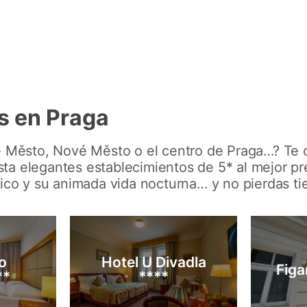
s en Praga
ré Město, Nové Město o el centro de Praga…? Te
 elegantes establecimientos de 5* al mejor preci
tico y su animada vida nocturna… y no pierdas t
o
Hotel U Divadla
Figa
**
****