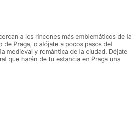
acercan a los rincones más emblemáticos de la
o de Praga, o alójate a pocos pasos del
cia medieval y romántica de la ciudad. Déjate
ral que harán de tu estancia en Praga una
el
OREA Hotel Pyramida
**
Praha ***
noche
Reserva desde 70€/noche