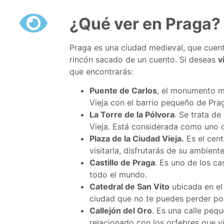
¿Qué ver en Praga?
Praga es una ciudad medieval, que cuen
rincón sacado de un cuento. Si deseas
v
que encontrarás:
Puente de Carlos
, el monumento m
Vieja con el barrio pequeño de Pra
La Torre de la Pólvora
. Se trata de
Vieja. Está considerada como uno 
Plaza de la Ciudad Vieja.
Es el cen
visitarla, disfrutarás de su ambien
Castillo de Praga
. Es uno de los c
todo el mundo.
Catedral de San Vito
ubicada en el
ciudad que no te puedes perder po
Callejón del Oro
. Es una calle peq
relacionado con los orfebres que viv