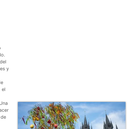
o
lo.
del
ies y
de
 el
 Una
acer
 de