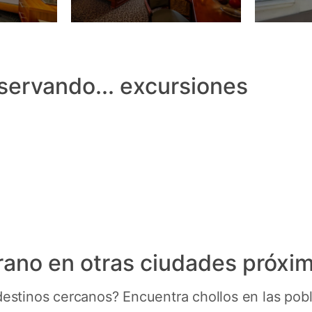
servando...
excursiones
ividades y Excursiones en Praga y alreded
Ver todas
rano en otras ciudades próxi
destinos cercanos? Encuentra chollos en las pob