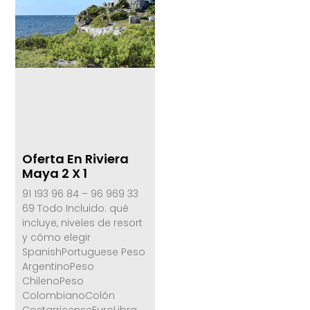
Oferta En Riviera
Maya 2 X 1
91 193 96 84 – 96 969 33
69 Todo Incluido: qué
incluye, niveles de resort
y cómo elegir
SpanishPortuguese Peso
ArgentinoPeso
ChilenoPeso
ColombianoColón
CostarricenseEuroLibra