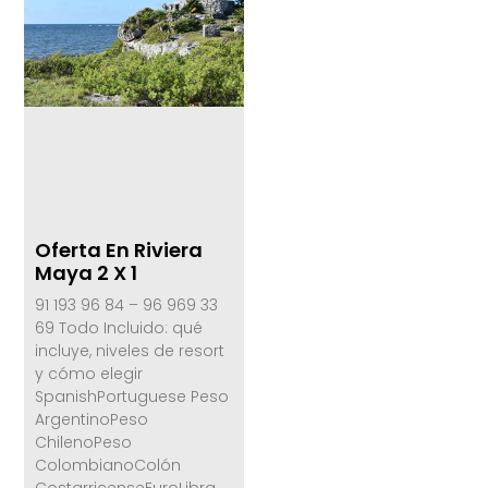
Oferta En Riviera
Maya 2 X 1
91 193 96 84 – 96 969 33
69 Todo Incluido: qué
incluye, niveles de resort
y cómo elegir
SpanishPortuguese Peso
ArgentinoPeso
ChilenoPeso
ColombianoColón
CostarricenseEuroLibra