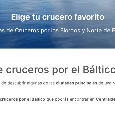
Elige tu crucero favorito
Comienza a Soñar con tu Crucero
as de Cruceros por los Fiordos y Norte de 
¡Diseña tu viaje en Crucero!
 cruceros por el Báltic
 de descubrir algunas de las
ciudades principales
de una r
cruceros por el Báltico
que podrás encontrar en
Centrald