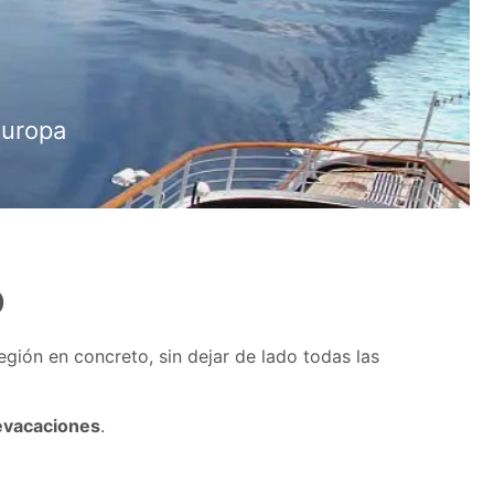
Europa
o
egión en concreto, sin dejar de lado todas las
evacaciones
.