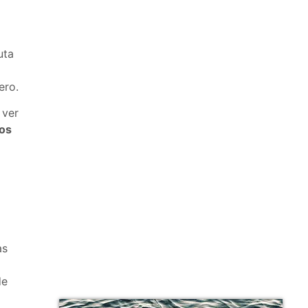
uta
ero.
 ver
los
as
de