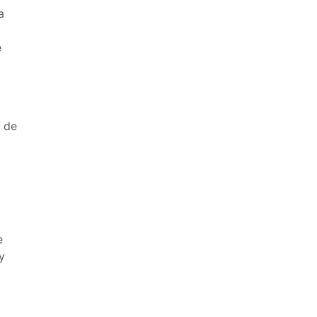
a
e
 de
e
y