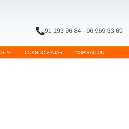
91 193 96 84
-
96 969 33 69
ES 2×1
CUÁNDO VIAJAR
INSPIRACIÓN