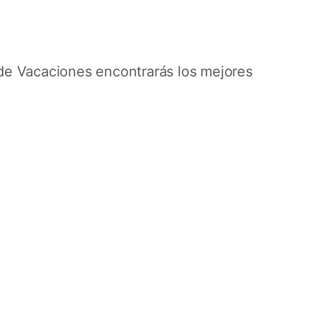
 de Vacaciones encontrarás los mejores
Fiordos con
Celebrity
Ruta por Ámsterdam, Kristiansand,
Haugesund, Geiranger y Alesund.