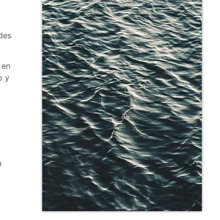
des
 en
o y
n