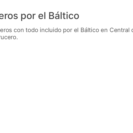
ros por el Báltico
eros con todo incluido por el Báltico en Central
rucero.
Fiordos con
Costa
Ruta por Kiel, Copenhague, Hellesylt,
Geiranger, Flam y Stavanger.