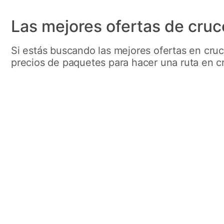
Las mejores ofertas de cruce
Si estás buscando las mejores ofertas en cruc
precios de paquetes para hacer una ruta en c
Fiordos con
MSC
Ruta por Copenhague, Hellesylt, Alesund,
Flam y Kiel.