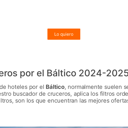
Vuelos desde Madrid, Barcelona, Valencia, Málaga, Mallorca o
Tenerife incluidos
desde 1.021€
Lo quiero
FIORDOS
eros por el Báltico 2024-202
 de hoteles por el
Báltico
, normalmente suelen se
tro buscador de cruceros, aplica los filtros ord
ltros, son los que encuentran las mejores ofertas