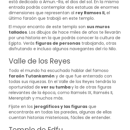
está dedicado a Amun.-Ra, el dios del sol. En la misma
entrada podrás contemplar dos estatuas de enormes
dimensiones que representan al
rey Ramses II,
el
último faraón que trabajó en este templo.
El mayor encanto de este templo son
sus muros
tallados
. Los dibujos de hace miles de años te llevarán
por una historia en la que podrás conocer la cultura de
Egipto. Verás
figuras de personas
trabajando, otras
disfrutando e incluso algunos navegantes del río Nilo.
Valle de los Reyes
Todo el mundo ha escuchado hablar del famoso
faraón Tutankamón
y de que fue enterrado con
todas sus riquezas. En el Valle de los Reyes tendrás la
oportunidad de
ver su tumba
y la de otras figuras
relevantes de la época, como Ramsés IX, Ramsés II,
Merenptah y muchos más.
Fíjate en los
jeroglíficos y las figuras
que
encontrarás en todas las paredes, algunas de ellas
cuentan historias misteriosas, fáciles de entender.
Templo de Edfu