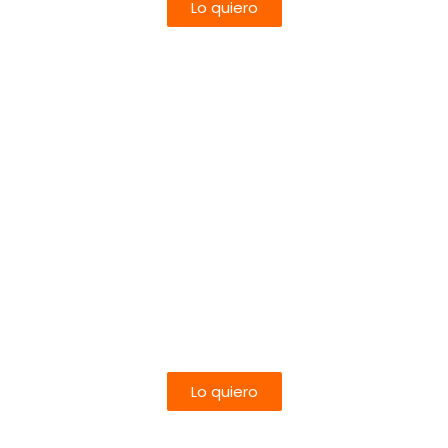
Lo quiero
CIRCUITO
Egipto Esencial
4 noches de Crucero en PC + 3 noches en el
Cairo (AD)
Salidas desde múltiples ciudades
desde 645€
Lo quiero