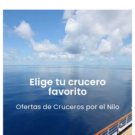
Elige tu crucero
Comienza a Soñar con tu Crucero
favorito
Crucero!
¡Diseña tu viaje en
Ofertas de Cruceros por el Nilo