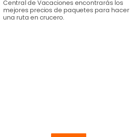
Central de Vacaciones encontrarás los
mejores precios de paquetes para hacer
una ruta en crucero.
Leyendas del
Nilo
4 noches de Crucero en PC + 3 noches
en el Cairo (AD)
Salidas lunes y sábados desde Madrid
desde 575€