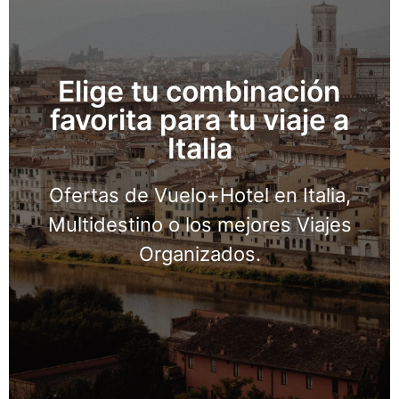
Elige tu combinación
favorita para tu viaje a
Buscar Viajes Organizados en Italia
Italia
Organizado!
Ofertas de Vuelo+Hotel en Italia,
¡Encuentra tu Circuito
Multidestino o los mejores Viajes
Organizados.