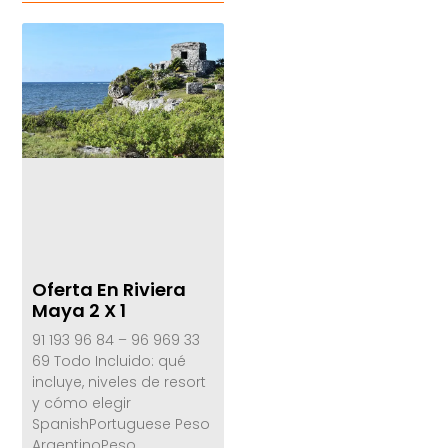
Oferta En Riviera
Maya 2 X 1
91 193 96 84 – 96 969 33
69 Todo Incluido: qué
incluye, niveles de resort
y cómo elegir
SpanishPortuguese Peso
ArgentinoPeso