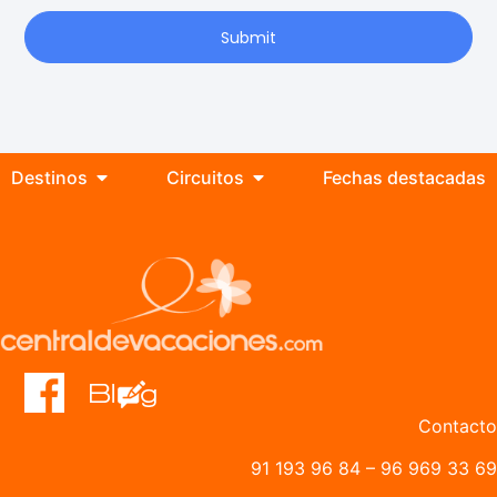
Submit
Destinos
Circuitos
Fechas destacadas
Contacto
91 193 96 84
–
96 969 33 69