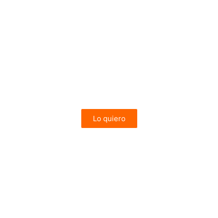
Combinado de
Gante y Brujas
2 Noches en Brujas y 2 en Gante
Vuelos y Alojamiento
desde 318€
Lo quiero
MULTIDESTINO