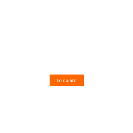
Escapada a
Bruselas y Gante
2 Noches en Bruselas y 2 en Gante
Vuelos y Alojamiento
desde 269€
Lo quiero
MULTIDESTINO