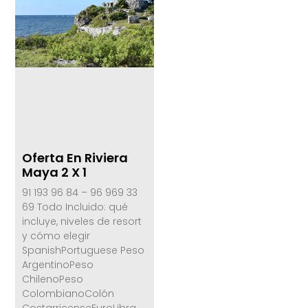
Oferta En Riviera
Maya 2 X 1
91 193 96 84 – 96 969 33
69 Todo Incluido: qué
incluye, niveles de resort
y cómo elegir
SpanishPortuguese Peso
ArgentinoPeso
ChilenoPeso
ColombianoColón
CostarricenseEuroLibra