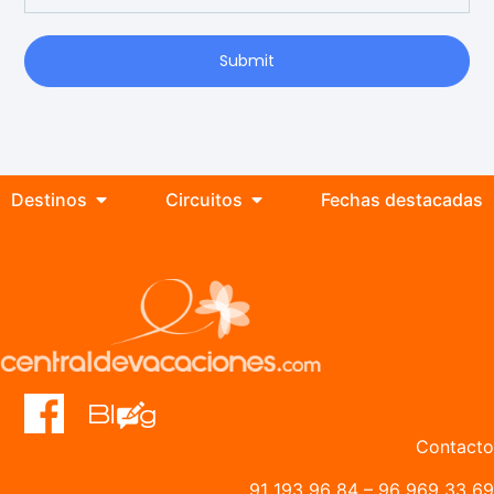
Submit
Destinos
Circuitos
Fechas destacadas
Contacto
91 193 96 84
–
96 969 33 69