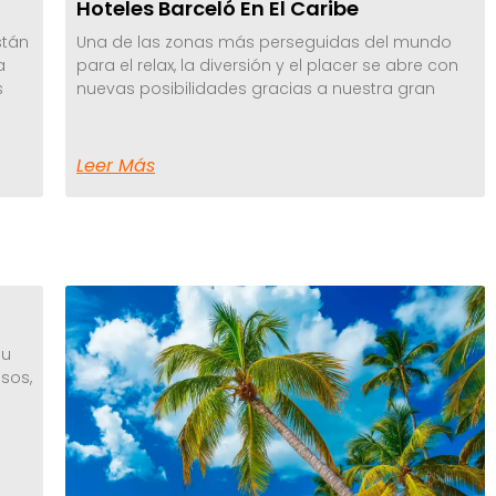
Hoteles Barceló En El Caribe
stán
Una de las zonas más perseguidas del mundo
a
para el relax, la diversión y el placer se abre con
s
nuevas posibilidades gracias a nuestra gran
Leer Más
su
sos,