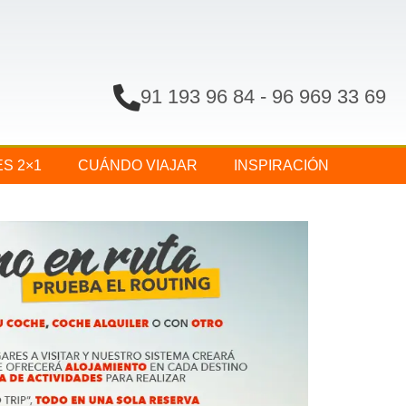
91 193 96 84
-
96 969 33 69
ES 2×1
CUÁNDO VIAJAR
INSPIRACIÓN