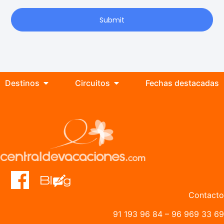
Submit
Destinos
Circuitos
Fechas destacadas
Contacto
91 193 96 84
–
96 969 33 69