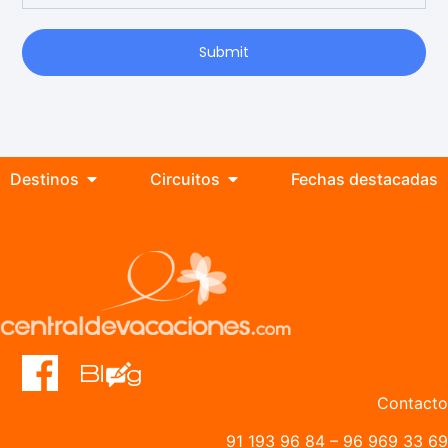
Submit
Destinos
Circuitos
Fechas destacadas
Contacto
91 193 96 84
–
96 969 33 69