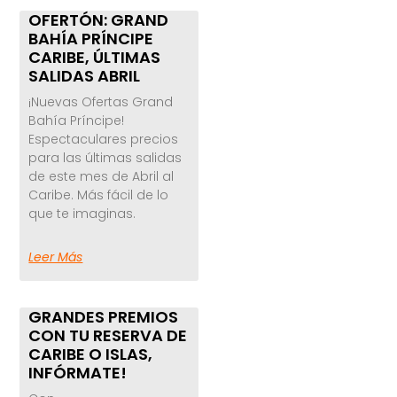
OFERTÓN: GRAND
BAHÍA PRÍNCIPE
CARIBE, ÚLTIMAS
SALIDAS ABRIL
¡Nuevas Ofertas Grand
Bahía Príncipe!
Espectaculares precios
para las últimas salidas
de este mes de Abril al
Caribe. Más fácil de lo
que te imaginas.
Leer Más
GRANDES PREMIOS
CON TU RESERVA DE
CARIBE O ISLAS,
INFÓRMATE!