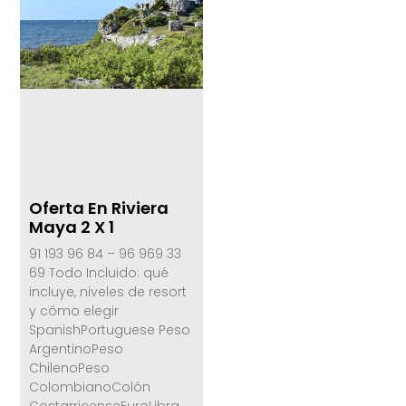
Oferta En Riviera
Maya 2 X 1
91 193 96 84 – 96 969 33
69 Todo Incluido: qué
incluye, niveles de resort
y cómo elegir
SpanishPortuguese Peso
ArgentinoPeso
ChilenoPeso
ColombianoColón
CostarricenseEuroLibra