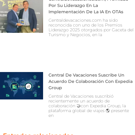
Por Su Liderazgo En La
Implementación De La IA En OTAs
Centraldevacaciones.com ha sido
reconocida con uno de los Premios
Liderazgo 2025 otorgados por Gaceta del
Turismo y Negocios, en la
Central De Vacaciones Suscribe Un
Acuerdo De Colaboración Con Expedia
Group
Central de Vacaciones suscribió
recientemente un acuerdo de
colaboración 🤝con Expedia Group, la
plataforma global de viajes 🌎 presente
en