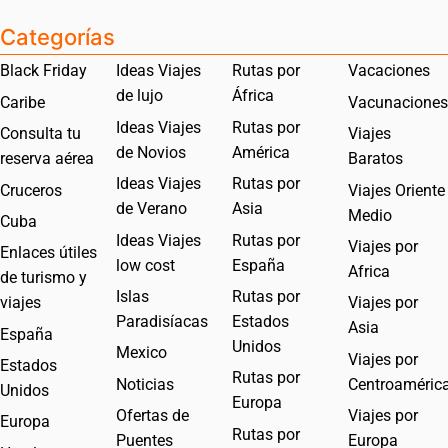
Categorías
Black Friday
Ideas Viajes
Rutas por
Vacaciones
de lujo
África
Caribe
Vacunaciones
Ideas Viajes
Rutas por
Consulta tu
Viajes
de Novios
América
reserva aérea
Baratos
Ideas Viajes
Rutas por
Cruceros
Viajes Oriente
de Verano
Asia
Medio
Cuba
Ideas Viajes
Rutas por
Viajes por
Enlaces útiles
low cost
España
Africa
de turismo y
Islas
Rutas por
viajes
Viajes por
Paradisíacas
Estados
Asia
España
Unidos
Mexico
Viajes por
Estados
Rutas por
Noticias
Centroaméric
Unidos
Europa
Ofertas de
Viajes por
Europa
Rutas por
Puentes
Europa