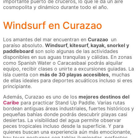
importante puerto de cruceros, lo que le da un aire
cosmopolita y dinámico durante todo el año.
Windsurf en Curazao
Los amantes del mar encuentran en
Curazao
un
paraíso absoluto.
Windsurf, kitesurf, kayak, snorkel y
paddleboard
son solo algunas de las actividades
disponibles en sus aguas tranquilas y cálidas. En zonas
como Spanish Water o Caracasbaai podrás alquilar
equipo, recibir clases o unirte a excursiones guiadas. La
isla cuenta con
más de 30 playas accesibles,
muchas
de ellas ideales para deportes acuáticos incluso si eres
principiante.
Además, Curazao es uno de los
mejores destinos del
Caribe
para practicar Stand Up Paddle. Varias rutas
bordean antiguas áreas industriales, fuertes históricos y
pequeñas bahías donde podrás descubrir playas casi
desiertas. La visibilidad del agua permite observar
peces tropicales incluso desde la superficie. Y para
quienes buscan una experiencia aún más emocionante,
hay tours nocturnos con tablas iluminadas, perfectos