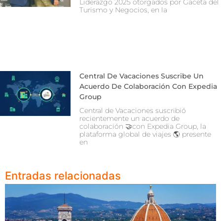
Liderazgo 2025 otorgados por Gaceta del
Turismo y Negocios, en la
Central De Vacaciones Suscribe Un
Acuerdo De Colaboración Con Expedia
Group
Central de Vacaciones suscribió
recientemente un acuerdo de
colaboración 🤝con Expedia Group, la
plataforma global de viajes 🌎 presente
en
Entradas relacionadas