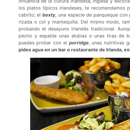
influencia de la cultura irlandesa, inglesa y escoc
los platos típicos irlandeses, te recomendamos 
cabrito; el
boxty
,
una especie de panqueque con p
rizada o col y mantequilla. Del mismo modo, ta
probando el desayuno irlandés tradicional. Aun
pecho y espalda unas alubias o unas tiras de b
puedes probar con el
porridge
, unas nutritivas
pides agua en un bar o restaurante de Irlanda, es