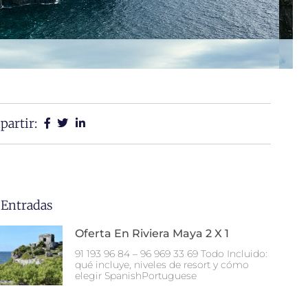
artir:
 Entradas
Oferta En Riviera Maya 2 X 1
91 193 96 84 – 96 969 33 69 Todo Incluido:
qué incluye, niveles de resort y cómo
elegir SpanishPortuguese