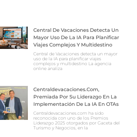
Central De Vacaciones Detecta Un
Mayor Uso De La IA Para Planificar
Viajes Complejos Y Multidestino
Central de Vacaciones detecta un mayor
uso de la IA para planificar viajes
complejos y multidestino La agencia
online analiza
Centraldevacaciones.com,
Premiada Por Su Liderazgo En La
Implementación De La IA En OTAs
Centraldevacaciones.com ha sido
reconocida con uno de los Premios
Liderazgo 2025 otorgados por Gaceta del
Turismo y Negocios, en la