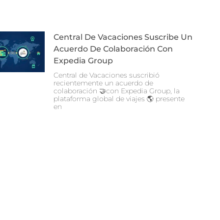
Central De Vacaciones Suscribe Un
Acuerdo De Colaboración Con
Expedia Group
Central de Vacaciones suscribió
recientemente un acuerdo de
colaboración 🤝con Expedia Group, la
plataforma global de viajes 🌎 presente
en