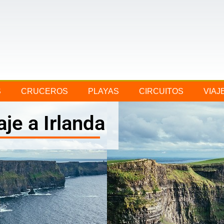
S
CRUCEROS
PLAYAS
CIRCUITOS
VIAJ
aje a Irlanda