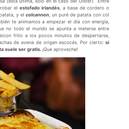
esa (esta última, solo en el caso del Ulster). Entre
probar el
estofado irlandés
, a base de cordero o
atata, y el
colcannon
, un puré de patata con col
mbién te animamos a empezar el día con energía,
que no todo el mundo se apunta a meterse entre
eicon frito a los pocos minutos de despertarse,
 gachas de avena de origen escocés. Por cierto:
si
ta suele ser gratis.
¡Que aproveche!