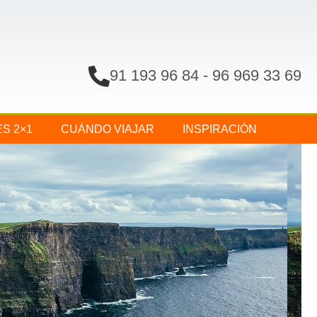
91 193 96 84
-
96 969 33 69
ES 2×1
CUÁNDO VIAJAR
INSPIRACIÓN