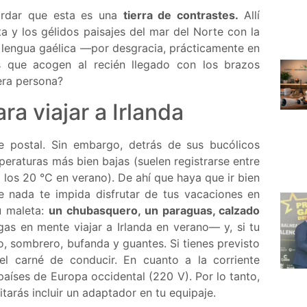
ordar que esta es una
tierra de contrastes.
Allí
ta y los gélidos paisajes del mar del Norte con la
a lengua gaélica —por desgracia, prácticamente en
 que acogen al recién llegado con los brazos
era persona?
ra viajar a Irlanda
e postal. Sin embargo, detrás de sus bucólicos
eraturas más bien bajas (suelen registrarse entre
a los 20 °C en verano). De ahí que haya que ir bien
ue nada te impida disfrutar de tus vacaciones en
u maleta:
un
chubasquero, un paraguas, calzado
s en mente viajar a Irlanda en verano— y, si tu
o, sombrero, bufanda y guantes. Si tienes previsto
el carné de conducir. En cuanto a la corriente
 países de Europa occidental (220 V). Por lo tanto,
itarás incluir un adaptador en tu equipaje.