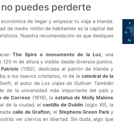
e no puedes perderte
económica de llegar y empezar tu viaje a Irlanda.
d de medio millón de habitantes es la capital del
turísticos. Nuestra recomendación es que dediques
tacan
The Spire o monumento de la Luz
, una
 120 m de altura y visible desde diversos puntos.
Patricio
(1192), dedicada al patrón de Irlanda y
ba a los nuevos cristianos, ni de la
catedral de la
Swift, el autor de
Los viajes de Gulliver
. También
de de la universidad más importante del país y
io de Correos
(1818), la
estatua de Molly Malone
al de la ciudad; el
castillo de Dublín
(siglo XII), la
imada
calle de Grafton,
el
Stephens Green Park
y
drás ver ciervos en libertad. Sin duda, algo que