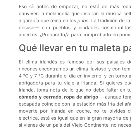
Eso sí: antes de empezar, no está de más rec
conviven la melancolía que inspiran la música cel
algarabía que reina en los
pubs.
La tradición de l
desuso— con pueblos y ciudades cosmopolitas
abiertos. ¿Preparado/a para comprobarlo en prim
Qué llevar en tu maleta pa
El clima irlandés es famoso por sus paisajes d
rincones encontramos un clima lluvioso y con temp
4 °C y 7 °C durante el día en invierno, y en torno 
abrigado/a para tu viaje a Irlanda. Si quieres q
Irlanda, toma nota de lo que no debe faltar en t
cómodo y cerrado, ropa de abrigo
—aunque tenga
escapada coincide con la estación más fría del añ
moverte por Irlanda en coche, no te olvides d
eléctrica, está es igual que en la gran mayoría de
si vienes de un país del Viejo Continente, no neces