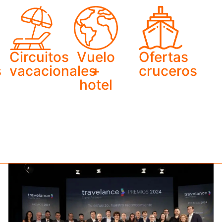
Circuitos
Vuelo
Ofertas
s
vacacionales
+
cruceros
hotel