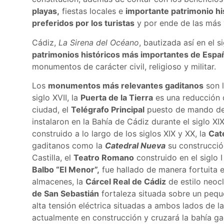
playas,
fiestas locales e
importante patrimonio hi
preferidos por los turistas
y por ende de las más v
Cádiz,
La Sirena del Océano
, bautizada así en el s
patrimonios históricos más importantes de Espa
monumentos de carácter civil, religioso y militar.
Los
monumentos más relevantes gaditanos
son 
siglo XVII, la
Puerta de la Tierra
es una reducción d
ciudad, el
Telégrafo Principal
puesto de mando de l
instalaron en la Bahía de Cádiz durante el siglo XIX
construido a lo largo de los siglos XIX y XX, la
Cat
gaditanos como la
Catedral Nueva
su construcció
Castilla, el
Teatro Romano
construido en el siglo 
Balbo “El Menor”,
fue hallado de manera fortuita 
almacenes, la
Cárcel Real de Cádiz
de estilo neocl
de San Sebastián
fortaleza situada sobre un pequ
alta tensión eléctrica situadas a ambos lados de l
actualmente en construcción y cruzará la bahía ga