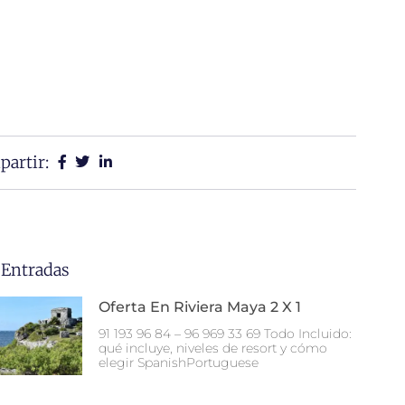
artir:
 Entradas
Oferta En Riviera Maya 2 X 1
91 193 96 84 – 96 969 33 69 Todo Incluido:
qué incluye, niveles de resort y cómo
elegir SpanishPortuguese