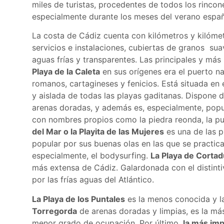
miles de turistas, procedentes de todos los rincon
especialmente durante los meses del verano español
La costa de Cádiz cuenta con kilómetros y kilóme
servicios e instalaciones, cubiertas de granos s
aguas frías y transparentes. Las principales y más
Playa de la Caleta
en sus orígenes era el puerto n
romanos, cartagineses y fenicios. Está situada en
y aislada de todas las playas gaditanas. Dispone 
arenas doradas, y además es, especialmente, popu
con nombres propios como la piedra reonda, la pun
del Mar o la Playita de las Mujeres
es una de las 
popular por sus buenas olas en las que se practic
especialmente, el bodysurfing.
La Playa de Cortad
más extensa de Cádiz. Galardonada con el distint
por las frías aguas del Atlántico.
La Playa de los Puntales
es la menos conocida y l
Torregorda
de arenas doradas y limpias, es la más
menor grado de ocupación. Por último,
la más imp