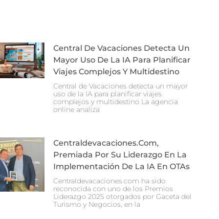
Central De Vacaciones Detecta Un
Mayor Uso De La IA Para Planificar
Viajes Complejos Y Multidestino
Central de Vacaciones detecta un mayor
uso de la IA para planificar viajes
complejos y multidestino La agencia
online analiza
Centraldevacaciones.com,
Premiada Por Su Liderazgo En La
Implementación De La IA En OTAs
Centraldevacaciones.com ha sido
reconocida con uno de los Premios
Liderazgo 2025 otorgados por Gaceta del
Turismo y Negocios, en la