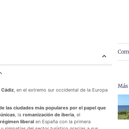
Comp
Más
e Cádiz
, en el extremo sur occidental de la Europa
de las ciudades más populares
por el papel que
púnicas
, la
romanización de iberia
, el
 régimen liberal
en España con la primera
y simpatías del sector turístico gracias a sus