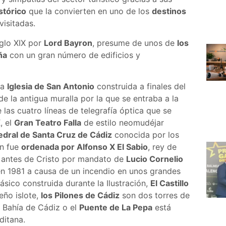
stórico
que la convierten en uno de los
destinos
isitadas.
iglo XIX por
Lord Bayron
, presume de unos de
los
ña
con un gran número de edificios y
la
Iglesia de San Antonio
construida a finales del
e la antigua muralla por la que se entraba a la
as cuatro líneas de telegrafía óptica que se
, el
Gran Teatro Falla
de estilo neomudéjar
edral de Santa Cruz de Cádiz
conocida por los
n fue
ordenada por Alfonso X El Sabio
, rey de
I antes de Cristo por mandato de
Lucio Cornelio
en 1981 a causa de un incendio en unos grandes
ásico construida durante la Ilustración,
El Castillo
eño islote,
los Pilones de Cádiz
son dos torres de
a Bahía de Cádiz o el
Puente de La Pepa
está
ditana.