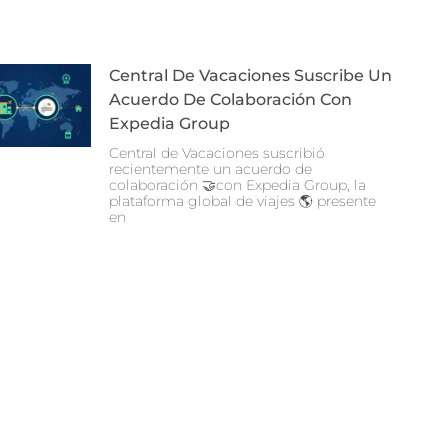
Central De Vacaciones Suscribe Un
Acuerdo De Colaboración Con
Expedia Group
Central de Vacaciones suscribió
recientemente un acuerdo de
colaboración 🤝con Expedia Group, la
plataforma global de viajes 🌎 presente
en