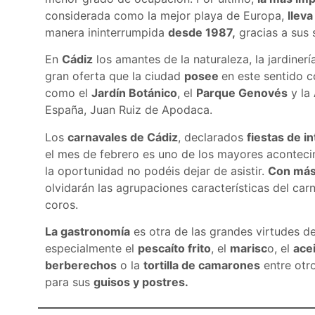
considerada como la mejor playa de Europa,
llev
manera ininterrumpida
desde 1987,
gracias a sus s
En
Cádiz
los amantes de la naturaleza, la jardinerí
gran oferta que la ciudad
posee
en este sentido 
como el
Jardín Botánico
, el
Parque Genovés
y la
España, Juan Ruiz de Apodaca.
Los
carnavales de Cádiz
, declarados
fiestas de in
el mes de febrero es uno de los mayores acontecim
la oportunidad no podéis dejar de asistir.
Con más 
olvidarán las agrupaciones características del car
coros.
La gastronomía
es otra de las grandes virtudes d
especialmente el
pescaíto frito
, el
marisc
o, el
acei
berberechos
o la
tortilla de camarones
entre otr
para sus
guisos y postres.