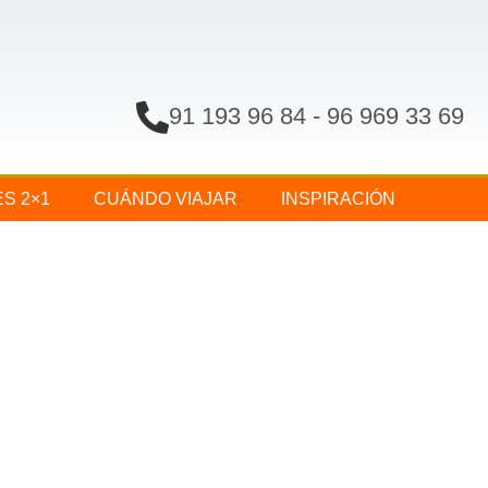
91 193 96 84
-
96 969 33 69
ES 2×1
CUÁNDO VIAJAR
INSPIRACIÓN