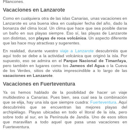
Pilancones.
Vacaciones en Lanzarote
Como en cualquiera otra de las islas Canarias, unas vacaciones en
Lanzarote es una buena idea en cualquier fecha del año, dado la
bonanza del clima local. Un clima que hace que sea posible darse
un baño en sus playas siempre. Eso sí, las playas de Lanzarote
son distintas, son
playas de roca volcánica
. Un aspecto diferente
que las hace muy atractivas y sugerentes.
En realidad, durante vuestro
viaje a Lanzarote
descubriréis que
aquí todo se debe a la actividad volcánica que originó la isla. Por
supuesto, eso se admira en el
Parque Nacional de Timanfaya
,
pero también en lugares como los
Jameos del Agua
o la Cueva
de los Verdes, sitios de visita imprescindible a lo largo de las
vacaciones en Lanzarote
.
Vacaciones en Fuerteventura
Ya os hemos hablado de la posibilidad de hacer un viaje
multidestino a Canarias. Pues bien, sea cual sea la combinación
que se elija, hay una isla que siempre cuadra:
Fuerteventura
. Aquí
descubriréis que se encuentran las mejores playas del
archipiélago. Playas ubicadas en todo el litoral de la isla, pero
sobre todo al sur, en la Península de Jandía. Uno de esos sitios
que maravillan a todo aquel que pasa unas vacaciones en
Fuerteventura.