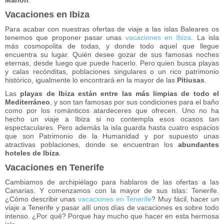
Mahón
.
Vacaciones en Ibiza
Para acabar con nuestras ofertas de viaje a las islas Baleares os
tenemos que proponer pasar unas
vacaciones en Ibiza
. La isla
más cosmopolita de todas, y donde todo aquel que llegue
encuentra su lugar. Quién desee gozar de sus famosas noches
eternas, desde luego que puede hacerlo. Pero quien busca playas
y calas recónditas, poblaciones singulares o un rico patrimonio
histórico, igualmente lo encontrará en la mayor de las
Pitiusas
.
Las
playas de Ibiza están entre las más limpias de todo el
Mediterráneo
, y son tan famosas por sus condiciones para el baño
como por los románticos atardeceres que ofrecen. Uno no ha
hecho un viaje a Ibiza si no contempla esos ocasos tan
espectaculares. Pero además la isla guarda hasta cuatro espacios
que son Patrimonio de la Humanidad y por supuesto unas
atractivas poblaciones, donde se encuentran los
abundantes
hoteles de Ibiza
.
Vacaciones en Tenerife
Cambiamos de archipiélago para hablaros de las ofertas a las
Canarias. Y comenzamos con la mayor de sus islas: Tenerife.
¿Cómo describir unas
vacaciones en Tenerife
? Muy fácil, hacer un
viaje a Tenerife y pasar allí unos días de vacaciones es sobre todo
intenso. ¿Por qué? Porque hay mucho que hacer en esta hermosa