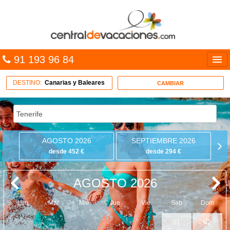
91 193 96 84
Idiomas
DESTINO:
Canarias y Baleares
CAMBIAR
Entrar
MULTIDESTINO
AGOSTO 2026
SEPTIEMBRE 2026
VACACIONES
desde 452 €
desde 294 €
HOTELES
AGOSTO 2026
CARIBE
Lun
Mar
Mié
Jue
Vie
Sab
Dom
OFERTAS
01
02