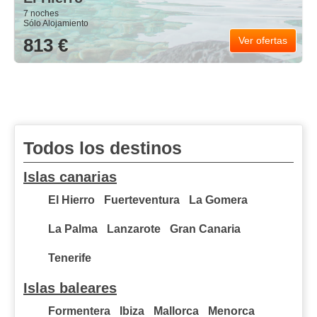
7 noches
Sólo Alojamiento
813 €
Ver ofertas
Todos los destinos
Islas canarias
El Hierro
Fuerteventura
La Gomera
La Palma
Lanzarote
Gran Canaria
Tenerife
Islas baleares
Formentera
Ibiza
Mallorca
Menorca