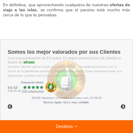
En definitiva, que aprovechando cualquiera de nuestras
ofertas de
viaje a las islas
, se confirma que el paraíso está mucho más
cerca de lo que te pensabas.
Somos los mejor valorados por sus Clientes
Con una puntuación de 9.6 sobre 10 según valoraciones de clientes a
través de
eKomi
Nuestros clientes opinan sobre su experiencia con Centraldevacaciones.com, a
través de la plataforma externa e independiente eKomi. Estas opiniones están a tu
disposición ¿Quieres ver lo que opinan sobre nosotros?
Puntuación eKomi
9.6
/
10
Cálculo de
2292
valoraciones
EKOMI
Opiniones
| Centraldevacaciones.com | 07.08.26
Servicio rápido, fácil y muy confiable.
Destinos