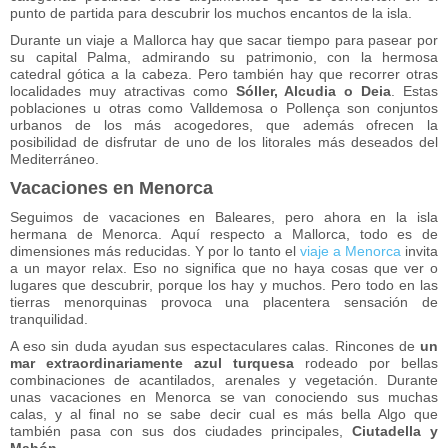
punto de partida para descubrir los muchos encantos de la isla.
Durante un viaje a Mallorca hay que sacar tiempo para pasear por
su capital Palma, admirando su patrimonio, con la hermosa
catedral gótica a la cabeza. Pero también hay que recorrer otras
localidades muy atractivas como
Sóller, Alcudia o Deia
. Estas
poblaciones u otras como Valldemosa o Pollença son conjuntos
urbanos de los más acogedores, que además ofrecen la
posibilidad de disfrutar de uno de los litorales más deseados del
Mediterráneo.
Vacaciones en Menorca
Seguimos de vacaciones en Baleares, pero ahora en la isla
hermana de Menorca. Aquí respecto a Mallorca, todo es de
dimensiones más reducidas. Y por lo tanto el
viaje a Menorca
invita
a un mayor relax. Eso no significa que no haya cosas que ver o
lugares que descubrir, porque los hay y muchos. Pero todo en las
tierras menorquinas provoca una placentera sensación de
tranquilidad.
A eso sin duda ayudan sus espectaculares calas. Rincones de
un
mar extraordinariamente azul turquesa
rodeado por bellas
combinaciones de acantilados, arenales y vegetación. Durante
unas vacaciones en Menorca se van conociendo sus muchas
calas, y al final no se sabe decir cual es más bella Algo que
también pasa con sus dos ciudades principales,
Ciutadella y