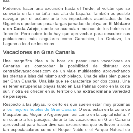
isla.
Podemos hacer una excursión hasta el
Teide
, el volcán que se
convierte en la montaña más alta de España. También es posible
navegar por el océano ante los impactantes acantilados de los
Gigantes o podemos pasar largas jornadas de playa en
El Médano
o en Costa Adeje
, donde se acumulan muchos de los hoteles de
Tenerife. Pero sobre todo hay que aprovechar para descubrir sus
poblaciones más singulares como Garachico, La Orotava, La
Laguna o Icod de los Vinos.
Vacaciones en Gran Canaria
Una magnífica idea a la hora de pasar unas vacaciones en
Canarias es comprobar la posibilidad de disfrutar con
centraldevacaciones.com de un viaje multidestino aprovechando
las ofertas a islas del mismo archipiélago. Una de ellas bien puede
ser Gran Canaria. Una isla que se caracteriza por dos cosas. Una
es tener estupendas playas tanto en Las Palmas como en la costa
sur. Y otra es ofrecer en su territorio una
extraordinaria variedad
de paisajes.
Respecto a las playas, lo cierto es que suelen estar muy próximas
a
los mejores hoteles de Gran Canaria
. O sea, están en la zona de
Maspalomas, Mogán o Arguineguin, así como en la capital isleña. Y
en cuanto a los paisajes, durante las vacaciones en Gran Canaria
aprovechad para hacer diversas excursiones que os lleven a sitios
tan espectaculares como el Roque Nublo o el Parque Natural de