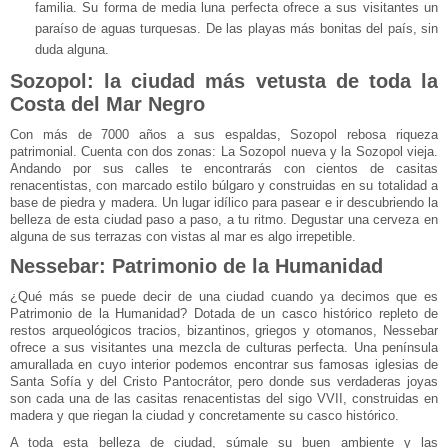
familia. Su forma de media luna perfecta ofrece a sus visitantes un
paraíso de aguas turquesas. De las playas más bonitas del país, sin
duda alguna.
Sozopol: la ciudad más vetusta de toda la
Costa del Mar Negro
Con más de 7000 años a sus espaldas, Sozopol rebosa riqueza
patrimonial. Cuenta con dos zonas: La Sozopol nueva y la Sozopol vieja.
Andando por sus calles te encontrarás con cientos de casitas
renacentistas, con marcado estilo búlgaro y construidas en su totalidad a
base de piedra y madera. Un lugar idílico para pasear e ir descubriendo la
belleza de esta ciudad paso a paso, a tu ritmo. Degustar una cerveza en
alguna de sus terrazas con vistas al mar es algo irrepetible.
Nessebar: Patrimonio de la Humanidad
¿Qué más se puede decir de una ciudad cuando ya decimos que es
Patrimonio de la Humanidad? Dotada de un casco histórico repleto de
restos arqueológicos tracios, bizantinos, griegos y otomanos, Nessebar
ofrece a sus visitantes una mezcla de culturas perfect
a. Una península
amurallada en cuyo interior podemos encontrar sus famosas iglesias de
Santa Sofía y del Cristo Pantocrátor, pero donde sus verdaderas joyas
son cada una de las casitas renacentistas del sigo VVII, construidas en
madera y que riegan la ciudad y concretamente su casco histórico.
A toda esta belleza de ciudad, súmale su buen ambiente y las