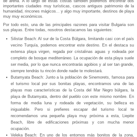
de arena. A lo largo de estas costas también podremos encontrar dos
importantes ciudades muy turísticas, cascos antiguos patrimonio de la
humanidad, rincones mágicos... y algo muy importante, destinos de playa
muy muy económicos.
Por todo esto, una de las principales razones para visitar Bulgaria son
sus playas. Entre todas, nosotros destacamos las siguientes:
Silistar Beach: Al sur de la Costa Búlgara, limitando casi con el país
vecino Turquía, podemos encontrar este destino. En el destaca su
extensa playa virgen, regada por cristalinas aguas y rodeada por
completo de bosque mediterráneo. La ocupación de esta playa suele
ser media, por lo que nunca encontrarás agobios y al ser tan grande,
siempre tendrás tu rincón donde nadie te molestará.
Butamyata Beach: Junto a la población de Sinemorets, famosa para
el turismo local por sus bonitas playas, encontramos una de las
playas mas características de la Costa del Mar Negro búlgara, la
playa de Butamyata, dentro del pueblo con este mismo nombre. En
forma de media luna y rodeada de vegetación, su belleza es
inigualable. Pero si prefieres escapar del turismo local te
recomendamos una pequeña playa muy próxima a esta, Liepite
Beach, libre de edificaciones próximas y con mucha menor
ocupación.
Veleka Beach: En uno de los entornos más bonitos de la zona,