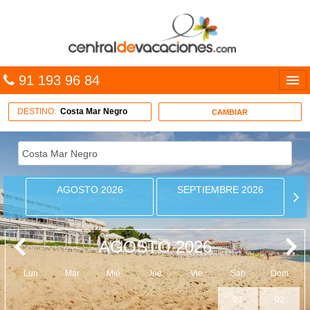
91 193 96 84
Idiomas
DESTINO:
Costa Mar Negro
CAMBIAR
Entrar
MULTIDESTINO
AGOSTO 2026
SEPTIEMBRE 2026
VACACIONES
HOTELES
AGOSTO 2026
CARIBE
Lun
Mar
Mié
Jue
Vie
Sab
Dom
OFERTAS
01
02