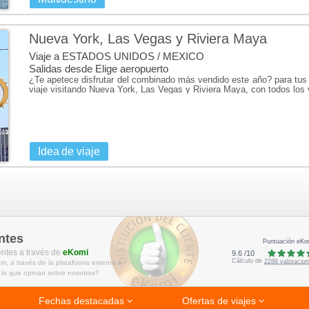
Huatulco y Taxco, el Monte Albán
las playas de Riviera Nayarit. Por
Nueva York, Las Vegas y Riviera Maya
Ciudad de México, donde aguarda
Viaje a ESTADOS UNIDOS / MEXICO
Salidas desde Elige aeropuerto
Consulta nuestras ofertas y paque
¿Te apetece disfrutar del combinado más vendido este año? para tus
viaje visitando Nueva York, Las Vegas y Riviera Maya, con todos los v
Idea de viaje
ntes
Puntuación eKo
entes a través de
eKomi
9.6
/
10
Cálculo de
2288
valoracio
m, a través de la plataforma externa e
 lo que opinan sobre nosotros?
Fechas destacadas
Ofertas de viajes