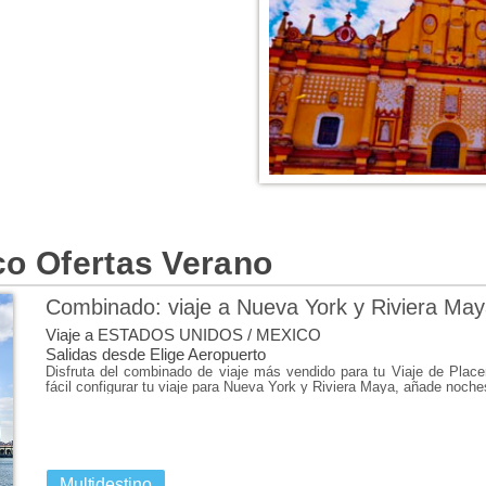
INFORMACIÓN DEL DESTI
Además de ser uno de los destin
co Ofertas Verano
vacaciones en México son la co
cultural.
Combinado: viaje a Nueva York y Riviera Ma
El destino más codiciado de Méx
Oops! S
Viaje a ESTADOS UNIDOS / MEXICO
accede tomando un vuelo a Cancún
Salidas desde Elige Aeropuerto
Biosfera de Sian Ka?an y de ru
Disfruta del combinado de viaje más vendido para tu Viaje de Place
This page didn't load G
fácil configurar tu viaje para Nueva York y Riviera Maya, añade noch
yendo hacia el interior de la pe
colonial de Mérida.
Otros lugares que hay que ver e
ciudad maya; los cañones que rod
Multidestino