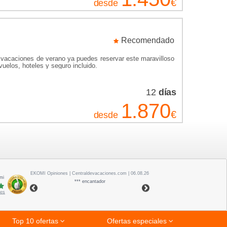
€
desde
, las ruinas de Teotihuacán, los canales de Xochimilco y
 supuesto, no podíamos olvidarnos de la capital nacional,
n el mítico Zócalo y cerca de 200 museos.
Recomendado
tes vacacionales y reserva ya tu viaje a México.
 vacaciones de verano ya puedes reservar este maravilloso
uelos, hoteles y seguro incluido.
12
días
1.870
€
desde
EKOMI
Opiniones
| Centraldevacaciones.com | 06.08.26
mi
*** encantador
nes
Top 10 ofertas
Ofertas especiales