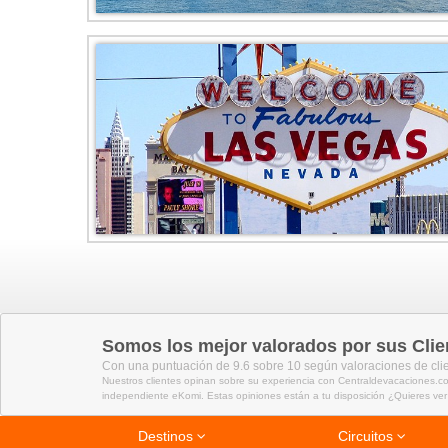
Somos los mejor valorados por sus Clie
Con una puntuación de 9.6 sobre 10 según valoraciones de cli
Nuestros clientes opinan sobre su experiencia con Centraldevacaciones.co
independiente eKomi. Estas opiniones están a tu disposición ¿Quieres ver
Destinos
Circuitos