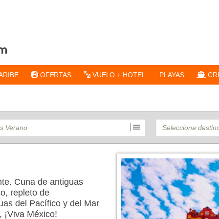
ARIBE
OFERTAS
VUELO + HOTEL
PLAYAS
CR
nte. Cuna de antiguas
co, repleto de
uas del Pacífico y del Mar
, ¡Viva México!