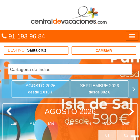
91 193 96 84
Idiomas
DESTINO:
Santa cruz
CAMBIAR
Entrar
MULTIDESTINO
AGOSTO 2026
SEPTIEMBRE 2026
VACACIONES
desde 1.010 €
desde 882 €
HOTELES
AGOSTO 2026
CARIBE
Lun
Mar
Mié
Jue
Vie
Sab
Dom
OFERTAS
01
02