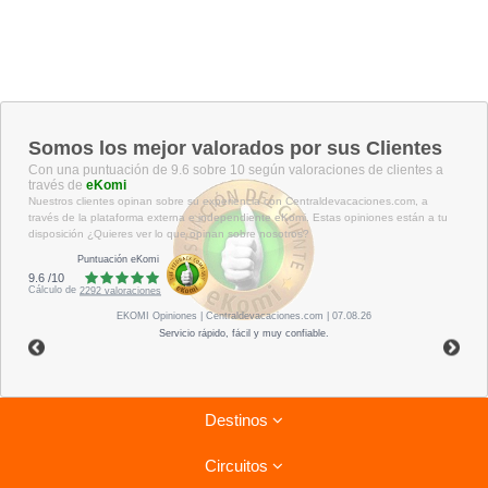
Somos los mejor valorados por sus Clientes
Con una puntuación de 9.6 sobre 10 según valoraciones de clientes a
través de
eKomi
Nuestros clientes opinan sobre su experiencia con Centraldevacaciones.com, a
través de la plataforma externa e independiente eKomi. Estas opiniones están a tu
disposición ¿Quieres ver lo que opinan sobre nosotros?
Puntuación eKomi
9.6
/
10
Cálculo de
2292
valoraciones
EKOMI
Opiniones
| Centraldevacaciones.com | 07.08.26
Servicio rápido, fácil y muy confiable.
Destinos
Circuitos
Riviera Maya