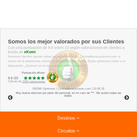
Somos los mejor valorados por sus Clientes
Con una puntuación de 9.6 sobre 10 según valoraciones de clientes a
través de
eKomi
Nuestros clientes opinan sobre su experiencia con Centraldevacaciones.com, a
través de la plataforma externa e independiente eKomi. Estas opiniones están a tu
disposición ¿Quieres ver lo que opinan sobre nosotros?
Puntuación eKomi
9.6
/
10
Cálculo de
2293
valoraciones
EKOMI
Opiniones
| Centraldevacaciones.com | 10.08.26
Muy buena atención por parte del personal; en mi caso de ***. Me aclaró todas las
dudas.
Destinos
Circuitos
Riviera Maya