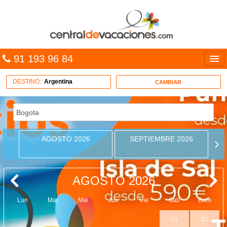
91 193 96 84
Idiomas
DESTINO:
Argentina
CAMBIAR
Entrar
MULTIDESTINO
AGOSTO 2026
SEPTIEMBRE 2026
VACACIONES
HOTELES
AGOSTO 2026
CARIBE
Lun
Mar
Mié
Jue
Vie
Sab
Dom
OFERTAS
01
02