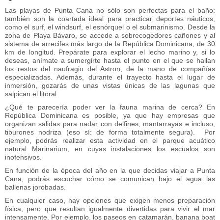
Las playas de Punta Cana no sólo son perfectas para el baño:
también son la coartada ideal para practicar deportes náuticos,
como el surf, el windsurf, el esnórquel o el submarinismo. Desde la
zona de Playa Bávaro, se accede a sobrecogedores cañones y al
sistema de arrecifes más largo de la República Dominicana, de 30
km de longitud. Prepárate para explorar el lecho marino y, si lo
deseas, anímate a sumergirte hasta el punto en el que se hallan
los restos del naufragio del Astron, de la mano de compañías
especializadas. Además, durante el trayecto hasta el lugar de
inmersión, gozarás de unas vistas únicas de las lagunas que
salpican el litoral.
¿Qué te parecería poder ver la fauna marina de cerca? En
República Dominicana es posible, ya que hay empresas que
organizan salidas para nadar con delfines, mantarrayas e incluso,
tiburones nodriza (eso sí: de forma totalmente segura). Por
ejemplo, podrás realizar esta actividad en el parque acuático
natural Marinarium, en cuyas instalaciones los escualos son
inofensivos.
En función de la época del año en la que decidas viajar a Punta
Cana, podrás escuchar cómo se comunican bajo el agua las
ballenas jorobadas.
En cualquier caso, hay opciones que exigen menos preparación
física, pero que resultan igualmente divertidas para vivir el mar
intensamente. Por ejemplo, los paseos en catamarán, banana boat