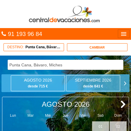
91 193 96 84
Idiomas
DESTINO:
Punta Cana, Bávaro, Miches
CAMBIAR
Entrar
MULTIDESTINO
AGOSTO 2026
SEPTIEMBRE 2026
VACACIONES
desde 715 €
desde 841 €
HOTELES
AGOSTO 2026
CARIBE
Lun
Mar
Mié
Jue
Vie
Sab
Dom
OFERTAS
01
02