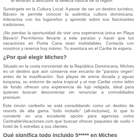
te llevarán a descubrir la belleza natural de la región.
Sumérgete en la Cultura Local: A pesar de ser un destino turístico,
Bávaro te permite conocer la auténtica cultura dominicana.
Interactúa con los lugareños y aprende sobre sus fascinantes
tradiciones.
¡No pierdas la oportunidad de vivir una experiencia única en Playa
Bávaro! Permítenos llevarte a este paraíso y hacer que tus
vacaciones en Punta Cana sean inolvidables. Contacta con
nosotros y reserva hoy mismo. Tu aventura en el Caribe te espera.
¿Por qué elegir Miches?
Situado en la costa nororiental de la República Dominicana, Miches
es un destino que aún conserva ese encanto de “paraíso virgen”
antes de la masificación. Sus playas de arena dorada y aguas
turquesa, su entorno de selva tropical y el mar Caribe como telón
de fondo ofrecen una experiencia de lujo relajada, ideal para
quienes buscan desconectar sin renunciar a comodidades
premium.
Este rincón caribeño se está consolidando como un destino de
resorts de alta gama “todo incluido” (all-inclusive), lo que lo
convierte en una excelente opción para agencias como
CentraldeVacaciones.com
que buscan ofrecer paquetes de vuelo +
hotel de 5 estrellas a sus clientes.
Qué significa todo incluido 5***** en Miches