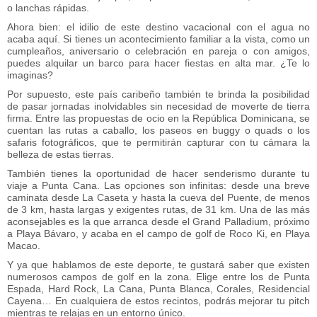
o lanchas rápidas.
Ahora bien: el idilio de este destino vacacional con el agua no
acaba aquí. Si tienes un acontecimiento familiar a la vista, como un
cumpleaños, aniversario o celebración en pareja o con amigos,
puedes alquilar un barco para hacer fiestas en alta mar. ¿Te lo
imaginas?
Por supuesto, este país caribeño también te brinda la posibilidad
de pasar jornadas inolvidables sin necesidad de moverte de tierra
firma. Entre las propuestas de ocio en la República Dominicana, se
cuentan las rutas a caballo, los paseos en buggy o quads o los
safaris fotográficos, que te permitirán capturar con tu cámara la
belleza de estas tierras.
También tienes la oportunidad de hacer senderismo durante tu
viaje a Punta Cana. Las opciones son infinitas: desde una breve
caminata desde La Caseta y hasta la cueva del Puente, de menos
de 3 km, hasta largas y exigentes rutas, de 31 km. Una de las más
aconsejables es la que arranca desde el Grand Palladium, próximo
a Playa Bávaro, y acaba en el campo de golf de Roco Ki, en Playa
Macao.
Y ya que hablamos de este deporte, te gustará saber que existen
numerosos campos de golf en la zona. Elige entre los de Punta
Espada, Hard Rock, La Cana, Punta Blanca, Corales, Residencial
Cayena… En cualquiera de estos recintos, podrás mejorar tu pitch
mientras te relajas en un entorno único.