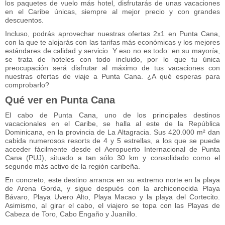
los paquetes de vuelo más hotel, disfrutarás de unas vacaciones
en el Caribe únicas, siempre al mejor precio y con grandes
descuentos.
Incluso, podrás aprovechar nuestras ofertas 2x1 en Punta Cana,
con la que te alojarás con las tarifas más económicas y los mejores
estándares de calidad y servicio. Y eso no es todo: en su mayoría,
se trata de hoteles con todo incluido, por lo que tu única
preocupación será disfrutar al máximo de tus vacaciones con
nuestras ofertas de viaje a Punta Cana. ¿A qué esperas para
comprobarlo?
Qué ver en Punta Cana
El cabo de Punta Cana, uno de los principales destinos
vacacionales en el Caribe, se halla al este de la República
Dominicana, en la provincia de La Altagracia. Sus 420.000 m² dan
cabida numerosos resorts de 4 y 5 estrellas, a los que se puede
acceder fácilmente desde el Aeropuerto Internacional de Punta
Cana (PUJ), situado a tan sólo 30 km y consolidado como el
segundo más activo de la región caribeña.
En concreto, este destino arranca en su extremo norte en la playa
de Arena Gorda, y sigue después con la archiconocida Playa
Bávaro, Playa Uvero Alto, Playa Macao y la playa del Cortecito.
Asimismo, al girar el cabo, el viajero se topa con las Playas de
Cabeza de Toro, Cabo Engaño y Juanillo.