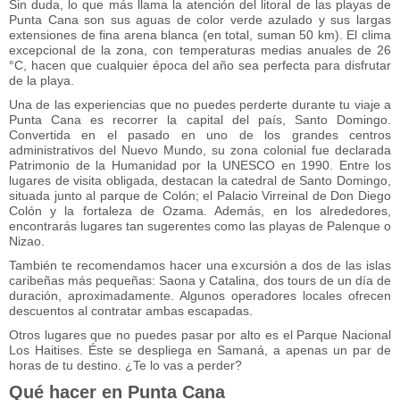
Sin duda, lo que más llama la atención del litoral de las playas de
Punta Cana son sus aguas de color verde azulado y sus largas
extensiones de fina arena blanca (en total, suman 50 km). El clima
excepcional de la zona, con temperaturas medias anuales de 26
°C, hacen que cualquier época del año sea perfecta para disfrutar
de la playa.
Una de las experiencias que no puedes perderte durante tu viaje a
Punta Cana es recorrer la capital del país, Santo Domingo.
Convertida en el pasado en uno de los grandes centros
administrativos del Nuevo Mundo, su zona colonial fue declarada
Patrimonio de la Humanidad por la UNESCO en 1990. Entre los
lugares de visita obligada, destacan la catedral de Santo Domingo,
situada junto al parque de Colón; el Palacio Virreinal de Don Diego
Colón y la fortaleza de Ozama. Además, en los alrededores,
encontrarás lugares tan sugerentes como las playas de Palenque o
Nizao.
También te recomendamos hacer una excursión a dos de las islas
caribeñas más pequeñas: Saona y Catalina, dos tours de un día de
duración, aproximadamente. Algunos operadores locales ofrecen
descuentos al contratar ambas escapadas.
Otros lugares que no puedes pasar por alto es el Parque Nacional
Los Haitises. Éste se despliega en Samaná, a apenas un par de
horas de tu destino. ¿Te lo vas a perder?
Qué hacer en Punta Cana