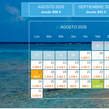
AGOSTO 2026
SEPTIEMBRE 20
desde 656 €
desde 853 €
AGOSTO 2026
Lun
Mar
Mié
Jue
Vie
Sab
01
07
08
03
04
05
06
1.063 €
1.
10
11
12
13
14
15
1.368 €
1.512 €
1.316 €
1.196 €
1.557 €
1.107 €
1.
17
18
19
20
21
22
656 €
1.316 €
1.561 €
1.046 €
1.223 €
1.046 €
1.
24
25
26
27
28
29
1.100 €
1.042 €
1.389 €
903 €
995 €
1.019 €
1.
31
1.015 €