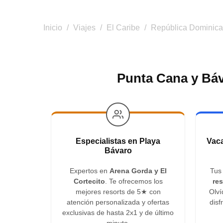
Inicio
/
Viajes
/
El Caribe
/
República Dominic
Punta Cana y Báv
Especialistas en Playa
Vaca
Bávaro
Expertos en
Arena Gorda y El
Tu
Cortecito
. Te ofrecemos los
res
mejores resorts de 5★ con
Olví
atención personalizada y ofertas
disf
exclusivas de hasta 2x1 y de último
minuto.