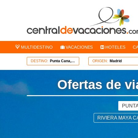
MULTIDESTINO
VACACIONES
HOTELES
C
DESTINO:
Punta Cana, Bávaro, Miches
ORIGEN:
Madrid
Ofertas de v
PUNTA
RIVIERA MAYA 