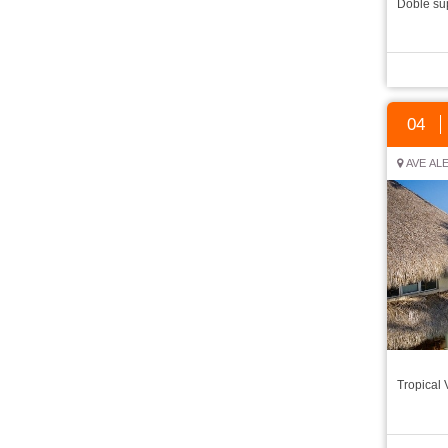
Doble su
04
AVE ALE
Tropical