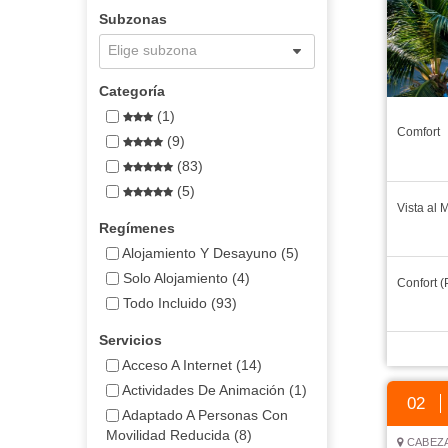
Subzonas
Elige subzona
Categoría
(1)
Comfort
(9)
(83)
(5)
Vista al 
Regímenes
Alojamiento Y Desayuno (5)
Solo Alojamiento (4)
Confort 
Todo Incluido (93)
Servicios
Acceso A Internet (14)
Actividades De Animación (1)
02
Adaptado A Personas Con
Movilidad Reducida (8)
CABEZA