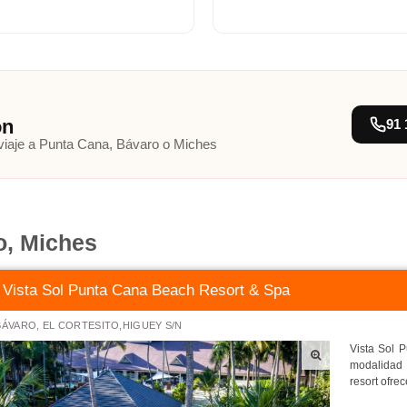
ón
91 
 viaje a Punta Cana, Bávaro o Miches
o, Miches
Vista Sol Punta Cana Beach Resort & Spa
BÁVARO, EL CORTESITO,HIGUEY S/N
Vista Sol 
modalidad 
resort ofre