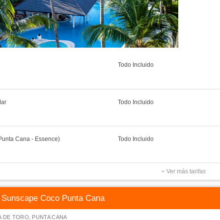
Todo Incluido
Mar
Todo Incluido
(Punta Cana - Essence)
Todo Incluido
Ver más tarifas
Sunscape Coco Punta Cana
 DE TORO, PUNTA CANA