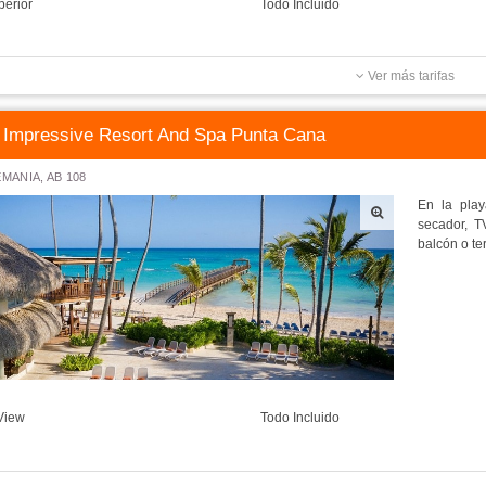
perior
Todo Incluido
Ver más tarifas
Impressive Resort And Spa Punta Cana
MANIA, AB 108
En la play
secador, TV
balcón o ter
 View
Todo Incluido