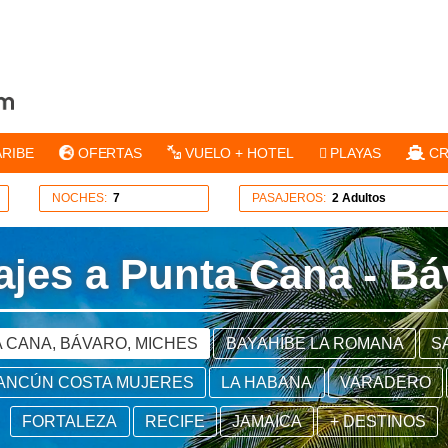
ARIBE
OFERTAS
VUELO + HOTEL
PLAYAS
CR
NOCHES:
7
PASAJEROS:
2 Adultos
iajes a Punta Cana - Bá
 CANA, BÁVARO, MICHES
BAYAHÍBE LA ROMANA
S
CANCÚN COSTA MUJERES
LA HABANA
VARADERO
FORTALEZA
RECIFE
JAMAICA
+ DESTINOS