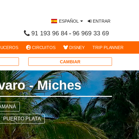
ESPAÑOL
ENTRAR
91 193 96 84
96 969 33 69
UCEROS
CIRCUITOS
DISNEY
TRIP PLANNER
CAMBIAR
varo - Miches
AMANÁ
PUERTO PLATA