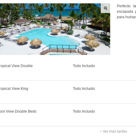
Perfecto 
escapada p
para huéspe
ropical View Double
Todo Incluido
ropical View King
Todo Incluido
ool View Double Beds
Todo Incluido
Ver más tarifas