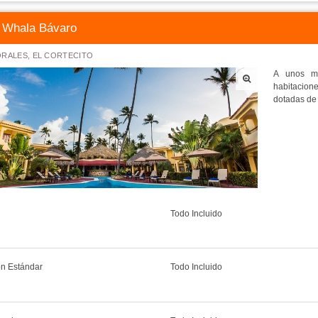
Whala Bávaro
RALES, EL CORTECITO
A unos me
habitacione
dotadas de 
Todo Incluido
ón Estándar
Todo Incluido