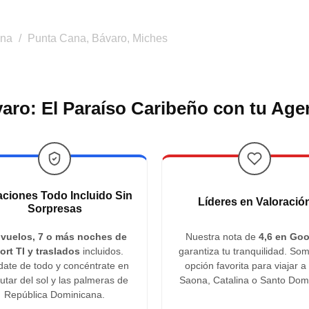
ana
/
Punta Cana, Bávaro, Miches
aro: El Paraíso Caribeño con tu Age
ciones Todo Incluido Sin
Líderes en Valoració
Sorpresas
s
vuelos, 7 o más noches de
Nuestra nota de
4,6 en Goo
ort TI y traslados
incluidos.
garantiza tu tranquilidad. Som
date de todo y concéntrate en
opción favorita para viajar a 
rutar del sol y las palmeras de
Saona, Catalina o Santo Dom
República Dominicana.