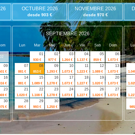
26
OCTUBRE 2026
NOVIEMBRE 2026
D
desde 903 €
desde 970 €
SEPTIEMBRE 2026
Dom
Lun
Mar
Mié
Jue
Vie
Sab
Dom
Lu
01
02
03
04
05
06
02
930 €
977 €
1.264 €
1.137 €
859 €
1.073 €
09
07
08
09
10
11
12
13
501 €
881 €
853 €
1.293 €
1.073 €
1.223 €
1.089 €
1.073 €
1.04
16
14
15
16
17
18
19
20
316 €
881 €
1.089 €
1.278 €
1.073 €
1.227 €
1.020 €
1.073 €
1.02
23
21
22
23
24
25
26
27
369 €
1.020 €
1.108 €
1.278 €
1.073 €
1.227 €
1.020 €
1.073 €
1.22
30
28
29
30
075 €
895 €
993 €
1.250 €
985