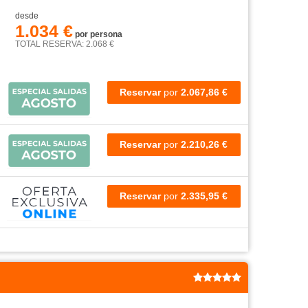
desde
1.034 €
por persona
TOTAL RESERVA: 2.068 €
Reservar
por
2.067,86 €
Reservar
por
2.210,26 €
Reservar
por
2.335,95 €