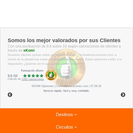
Somos los mejor valorados por sus Clientes
Con una puntuación de 9.6 sobre 10 según valoraciones de clientes a
través de
eKomi
Nuestros clientes opinan sobre su experiencia con Centraldevacaciones.com, a
través de la plataforma externa e independiente eKomi. Estas opiniones están a tu
disposición ¿Quieres ver lo que opinan sobre nosotros?
Puntuación eKomi
9.6
/
10
Cálculo de
2292
valoraciones
EKOMI
Opiniones
| Centraldevacaciones.com | 07.08.26
Servicio rápido, fácil y muy confiable.
Destinos
Circuitos
Riviera Maya