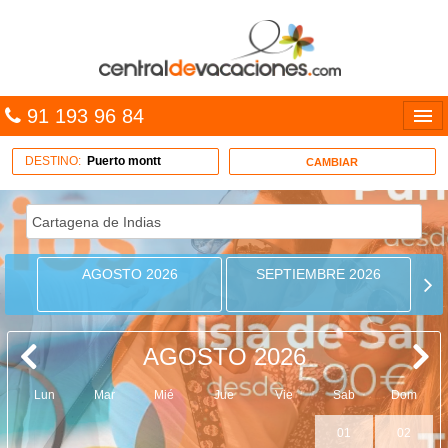
91 193 96 84
Idiomas
DESTINO:
Puerto montt
CAMBIAR
Entrar
MULTIDESTINO
AGOSTO 2026
SEPTIEMBRE 2026
VACACIONES
HOTELES
AGOSTO 2026
CARIBE
Lun
Mar
Mié
Jue
Vie
Sab
Dom
OFERTAS
01
02